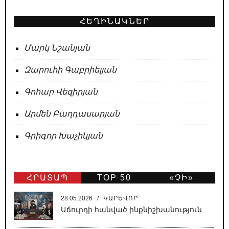
ՀԵՂԻՆԱԿՆԵՐ
Մարկ Նշանյան
Զարուհի Գաբրիելյան
Գոհար Վեզիրյան
Արմեն Բաղդասարյան
Գրիգոր Խաչիկյան
ՀՐԱՏԱՊ
TOP 50
«ՉԻ»
ԹԵՐԹ
28.05.2026
/
ԿԱՐԵՎՈՐ
Աճուրդի հանված ինքնիշխանություն