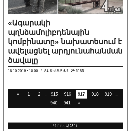
«Ագարակի
պղնձամոլիբդենային
կոմբինատը» նախատեսում է
ավելացնել արդյունահանման
ծավալը
18.10.2019 • 10:00
/
ՏՆՏԵՍԱԿԱՆ
6185
«
1
2
915
916
917
918
919
...
...
940
941
»
ԳՈՎԱԶԴ