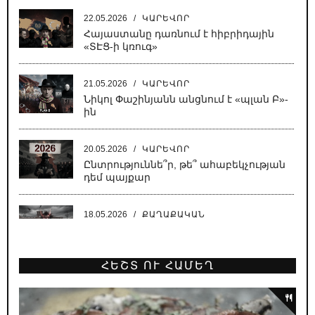
22.05.2026
/
ԿԱՐԵՎՈՐ
Հայաստանը դառնում է հիբրիդային
«ՏԷՑ-ի կռուգ»
21.05.2026
/
ԿԱՐԵՎՈՐ
Նիկոլ Փաշինյանն անցնում է «պլան Բ»-
ին
20.05.2026
/
ԿԱՐԵՎՈՐ
Ընտրություննե՞ր, թե՞ ահաբեկչության
դեմ պայքար
18.05.2026
/
ՔԱՂԱՔԱԿԱՆ
Սատանա կա քաղաքում, սատանա
ՀԵՇՏ ՈՒ ՀԱՄԵՂ
18.05.2026
/
ԿԱՐԵՎՈՐ
Նիկոլի բեմադրած հիստերիան՝
Բաքվում գրված սցենարով