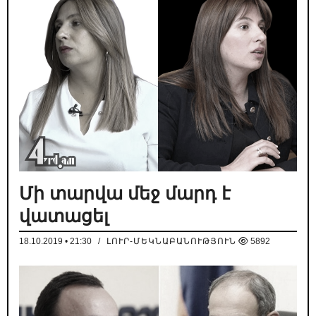
Մի տարվա մեջ մարդ է
վատացել
18.10.2019 • 21:30
/
ԼՈՒՐ-ՄԵԿՆԱԲԱՆՈՒԹՅՈՒՆ
5892