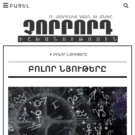
ԲԱՑԵԼ
♦
ԲՈԼՈՐ ՆՅՈՒԹԵՐԸ
ԲՈԼՈՐ ՆՅՈՒԹԵՐԸ