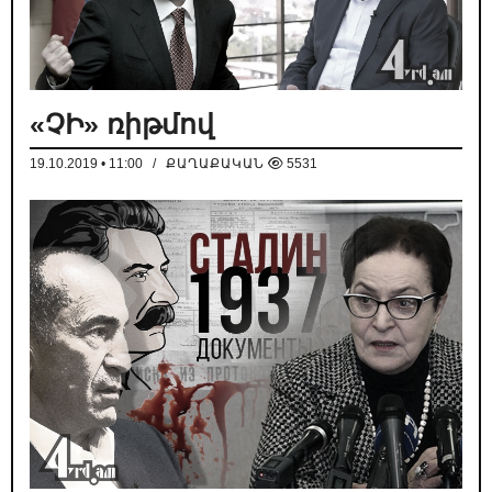
«ՉԻ» ռիթմով
19.10.2019 • 11:00
/
ՔԱՂԱՔԱԿԱՆ
5531