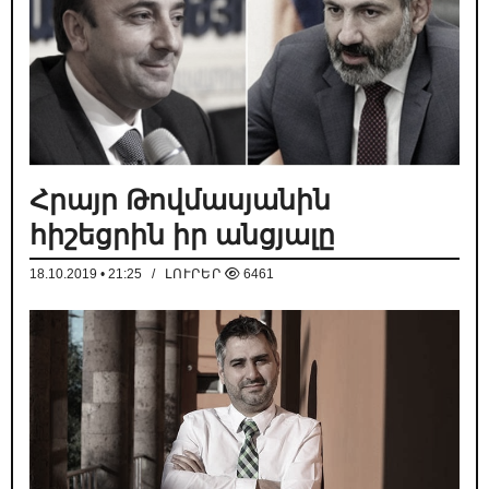
Հրայր Թովմասյանին
հիշեցրին իր անցյալը
18.10.2019 • 21:25
/
ԼՈՒՐԵՐ
6461