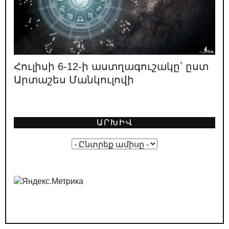
Ո՞վ է ՔՊ նախընտրական շտաբի
փաստացի ղեկավարը
08.05.2026
/
ԿԱՐԵՎՈՐ
«Իրական Հայաստանը» ոչ իրական է
լինելու, ոչ Հայաստան
Հուլիսի 6-12-ի աստղագուշակը՝ ըստ
Արտաշես Մանկուլովի
02.05.2026
/
ԿԱՐԵՎՈՐ
Լևոն Տեր-Պետրոսյանի կարծիքը
նախընտրական կոշտ բանավեճի
մասին
ԱՐԽԻՎ
01.05.2026
/
ԿԱՐԵՎՈՐ
Ընտրական թվաբանություն․ ինչպե՞ս է
ՔՊ-ն պլանավորում իր «հաղթանակը»
29.04.2026
/
ԿԱՐԵՎՈՐ
ՔՊ-ական քարոզչությունը՝ Հայաստանի
դեմ հիբրիդային պատերազմի մաս