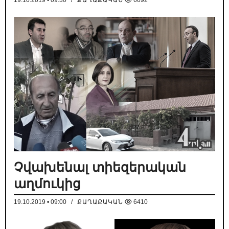
19.10.2019 • 09:30
/
ՔԱՂԱՔԱԿԱՆ
6092
Չվախենալ տիեզերական
աղմուկից
19.10.2019 • 09:00
/
ՔԱՂԱՔԱԿԱՆ
6410