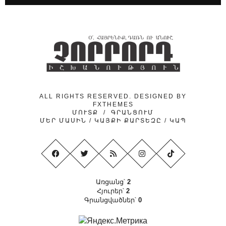
24.04.2026
/
ԿԱՐԵՎՈՐ
Նիկոլ Փաշինյանի ուղերձի թաքնված
ենթատեքստերը
24.04.2026
/
ԿԱՐԵՎՈՐ
Ինչո՞ւ է «նիկոլական խաղաղությունը»
ձեռնտու Ադրբեջանին
ALL RIGHTS RESERVED. DESIGNED BY
FXTHEMES
ՄՈՒՏՔ
/
ԳՐԱՆՑՈՒՄ
ՄԵՐ ՄԱՍԻՆ
/
ԿԱՅՔԻ ՔԱՐՏԵԶԸ
/
ԿԱՊ
Առցանց՝
2
Հյուրեր՝
2
Գրանցվածներ՝
0