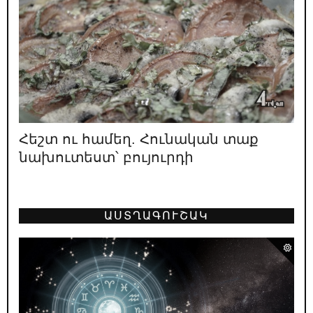
16.05.2026
/
ՔԱՂԱՔԱԿԱՆ
Դիպուկ ու աքսիոմատիկ
15.05.2026
/
ԿԱՐԵՎՈՐ
Փաշինյանի բերած պատերազմների
զոհերի պաշտոնական թիվը՝ 4948
Հեշտ ու համեղ. Հունական տաք
13.05.2026
/
ԿԱՐԵՎՈՐ
նախուտեստ՝ բույուրդի
Տե՛ր կանգնիր «թուլանալու և հաճույք
ստանալու» քո իրավունքին
12.05.2026
/
ԿԱՐԵՎՈՐ
ԱՍՏՂԱԳՈՒՇԱԿ
Հայաստանի առաջին նախագահ Լևոն
Տեր-Պետրոսյանը գնահատում է
իշխանության բախտորոշ դեր ունեցած 4 օղակների
աշխատանքը. 1996
11.05.2026
/
ԿԱՐԵՎՈՐ