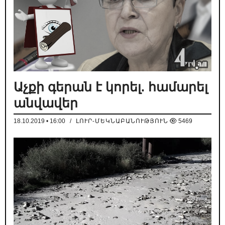
Աչքի գերան է կորել. համարել
անվավեր
18.10.2019 • 16:00
/
ԼՈՒՐ-ՄԵԿՆԱԲԱՆՈՒԹՅՈՒՆ
5469