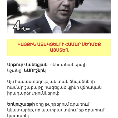
ԿԱՅՔԻՆ ԱՋԱԿՑԵԼՈՒ ՀԱՄԱՐ ՍԵՂՄԵՔ
ԱՅՍՏԵՂ
Արթուր Վանեցյան
. Կենդանակերպի
նշանը`
ՆԱՈՒշնիկ
:
Այս համաստեղության տակ ծնվածների
համար շաբաթը հագեցած կլինի վճռական
իրադարձություններով:
Երկուշաբթի
օրը թվիթերում գրառում
կկատարեք, որ պատրաստվում եք գրառում
կատարել: