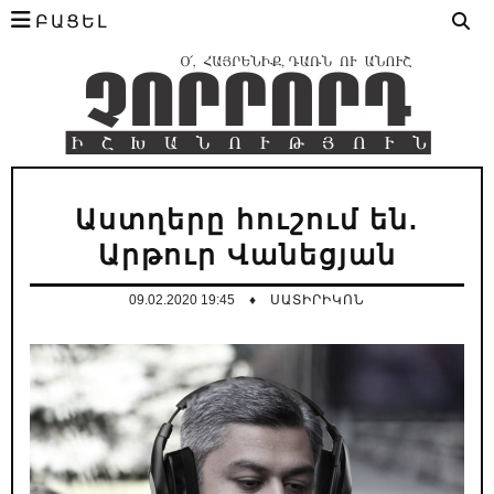
ԲԱՑԵԼ
Աստղերը հուշում են.
Արթուր Վանեցյան
09.02.2020 19:45
♦
ՍԱՏԻՐԻԿՈՆ