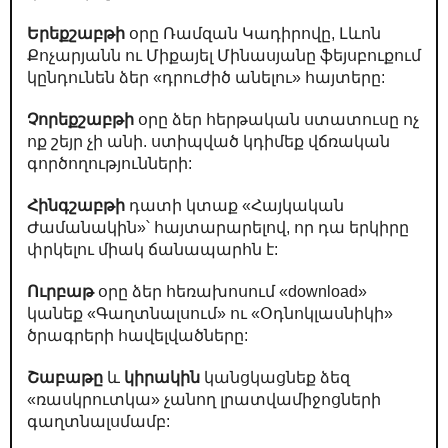
Երեքշաբթի
օրը Ռամզան Կադիրովը, Լևոն
Քոչարյանն ու Միքայել Մինասյանը ֆեյսբուքում
կընդունեն ձեր «դրուժիծ անելու» հայտերը:
Չորեքշաբթի
օրը ձեր հերթական ստատուսը ոչ
ոք շեյր չի անի. ստիպված կդիմեք վճռական
գործողությունների:
Հինգշաբթի
դատի կտաք «Հայկական
Ժամանակին»՝ հայտարարելով, որ դա երկիրը
փրկելու միակ ճանապարհն է:
Ուրբաթ
օրը ձեր հեռախոսում «download»
կանեք «Գաղտնալսում» ու «Օդնոկլասնիկի»
ծրագրերի հավելվածները:
Շաբաթը
և
կիրակին
կանցկացնեք ձեզ
«ռասկրուտկա» չանող լրատվամիջոցների
գաղտնալսմամբ: