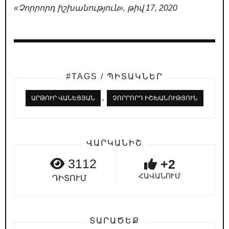
«Չորրորդ իշխանություն», թիվ 17, 2020
#TAGS / ՊԻՏԱԿՆԵՐ
,
ԱՐԹՈՒՐ ՎԱՆԵՑՅԱՆ
ՉՈՐՐՈՐԴ ԻՇԽԱՆՈՒԹՅՈՒՆ
ՎԱՐԿԱՆԻՇ
3112
+2
ՀԱՎԱՆՈՒՄ
ԴԻՏՈՒՄ
ՏԱՐԱԾԵՔ