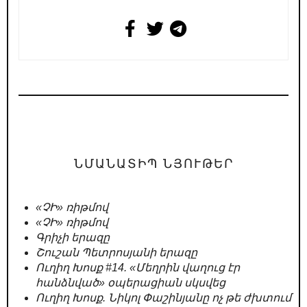
ՆՄԱՆԱՏԻՊ ՆՅՈՒԹԵՐ
«ՉԻ» ռիթմով
«ՉԻ» ռիթմով
Գրիչի երազը
Շուշան Պետրոսյանի երազը
Ուղիղ Խոսք #14. «Մեղրին վաղուց էր
հանձնված» օպերացիան սկսվեց
Ուղիղ Խոսք. Նիկոլ Փաշինյանը ոչ թե ժխտում