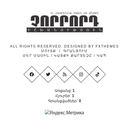
ALL RIGHTS RESERVED. DESIGNED BY
FXTHEMES
ՄՈՒՏՔ
/
ԳՐԱՆՑՈՒՄ
ՄԵՐ ՄԱՍԻՆ
/
ԿԱՅՔԻ ՔԱՐՏԵԶԸ
/
ԿԱՊ
Առցանց՝
1
Հյուրեր՝
1
Գրանցվածներ՝
0