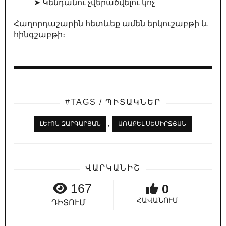
➤ Կենդանու չվերածվելու կոչ
Հաղորդաշարին հետևեք ամեն երկուշաբթի և
հինգշաբթի։
#TAGS / ՊԻՏԱԿՆԵՐ
,
ԼԵՒՈՆ ԶԱՐԳԱՐՅԱՆ
ԱՌԱՔԵԼ ՍԵՄԻՐՋՅԱՆ
ՎԱՐԿԱՆԻՇ
167
0
ՀԱՎԱՆՈՒՄ
ԴԻՏՈՒՄ