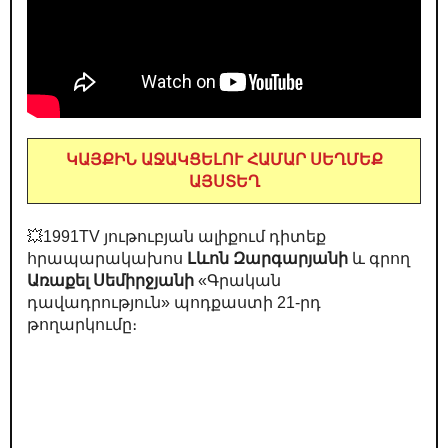
ԿԱՅՔԻՆ ԱՋԱԿՑԵԼՈՒ ՀԱՄԱՐ ՍԵՂՄԵՔ
ԱՅՍՏԵՂ
💥1991TV յութուբյան ալիքում դիտեք
հրապարակախոս
Լևոն Զարգարյանի
և գրող
Առաքել Սեմիրջյանի
«Գրական
դավադրություն» պոդքաստի 21-րդ
թողարկումը։