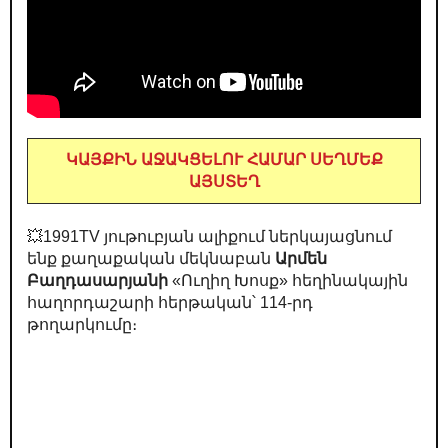
ԿԱՅՔԻՆ ԱՋԱԿՑԵԼՈՒ ՀԱՄԱՐ ՍԵՂՄԵՔ
ԱՅՍՏԵՂ
💥1991TV յութուբյան ալիքում ներկայացնում
ենք քաղաքական մեկնաբան
Արմեն
Բաղդասարյանի
«Ուղիղ Խոսք» հեղինակային
հաղորդաշարի հերթական՝ 114-րդ
թողարկումը։