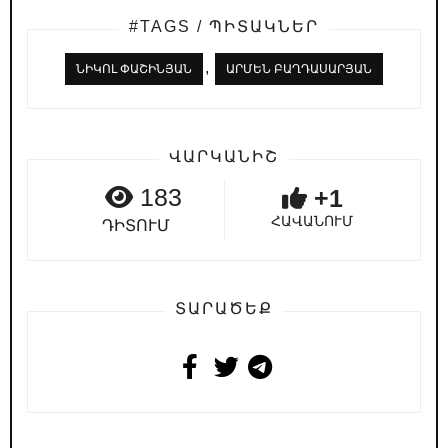
#TAGS / ՊԻՏԱԿՆԵՐ
,
ՆԻԿՈԼ ՓԱՇԻՆՅԱՆ
ԱՐՄԵՆ ԲԱՂԴԱՍԱՐՅԱՆ
ՎԱՐԿԱՆԻՇ
183
+1
ՀԱՎԱՆՈՒՄ
ԴԻՏՈՒՄ
ՏԱՐԱԾԵՔ