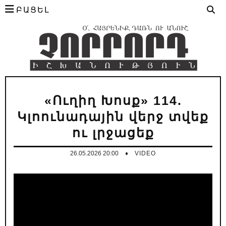
ԲԱՑԵԼ
«Ուղիղ Խոսք» 114.
Կլոունադային վերջ տվեք
ու լրջացեք
26.05.2026 20:00
♦
VIDEO