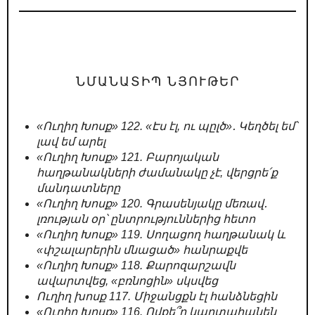
ՆՄԱՆԱՏԻՊ ՆՅՈՒԹԵՐ
«Ուղիղ Խոսք» 122. «Էս էլ, ու պըլծ»․ Կեղծել եմ՝
լավ եմ արել
«Ուղիղ Խոսք» 121. Բարոյական
հաղթանակների ժամանակը չէ, վերցրե՛ք
մանդատները
«Ուղիղ Խոսք» 120. Գրասենյակը մեռավ․
լռության օր՝ ընտրություններից հետո
«Ուղիղ Խոսք» 119. Սողացող հաղթանակ և
«փշալարերին մնացած» հանրաքվե
«Ուղիղ Խոսք» 118. Քարոզարշավն
ավարտվեց, «բռնոցին» սկսվեց
Ուղիղ խոսք 117. Միջանցքն էլ հանձնեցին
«Ուղիղ Խոսք» 116. Ովքե՞ր կարտահանեն