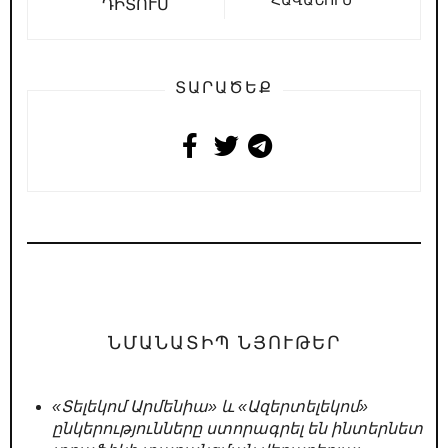
ՀԱՎԱՆՈՒՄ
ԴԻՏՈՒՄ
ՏԱՐԱԾԵՔ
ՆՄԱՆԱՏԻՊ ՆՅՈՒԹԵՐ
«Տելեկոմ Արմենիա» և «Ազերտելեկոմ»
ընկերությունները ստորագրել են ինտերնետ