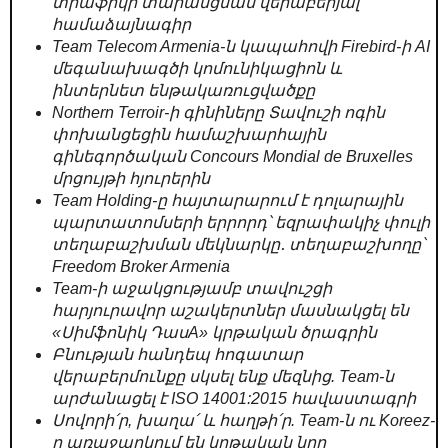
տրաֆիկի տարանցման վերաբերյալ
համաձայնագիր
Team Telecom Armenia-ն կապահովի Firebird-ի AI
մեգանախագծի կոմունիկացիոն և
ինտերնետ ենթակառուցվածքը
Northern Terroir-ի գինիները Տավուշի ոգին
փոխանցեցին համաշխարհային
գինեգործական Concours Mondial de Bruxelles
մրցույթի հյուրերին
Team Holding-ը հայտարարում է դոլարային
պարտատոմսերի երրորդ՝ եզրափակիչ փուլի
տեղաբաշխման մեկնարկը․ տեղաբաշխողը՝
Freedom Broker Armenia
Team-ի աջակցությամբ տավուշցի
հարյուրավոր աշակերտներ մասնակցել են
«Սիմֆոնիկ ԴասA» կրթական ծրագրին
Բնության հանդեպ հոգատար
վերաբերմունքը սկսել ենք մեզնից. Team-ն
արժանացել է ISO 14001:2015 հավաստագրի
Սովորի՛ր, խաղա՛ և հաղթի՛ր. Team-ն ու Koreez-
ը առաջարկում են կրթական նոր