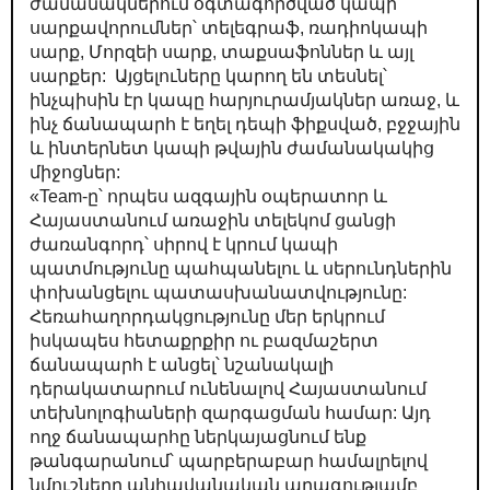
ժամանակներում օգտագործված կապի
սարքավորումներ՝ տելեգրաֆ, ռադիոկապի
սարք, Մորզեի սարք, տաքսաֆոններ և այլ
սարքեր: Այցելուները կարող են տեսնել՝
ինչպիսին էր կապը հարյուրամյակներ առաջ, և
ինչ ճանապարհ է եղել դեպի ֆիքսված, բջջային
և ինտերնետ կապի թվային ժամանակակից
միջոցներ:
«Team-ը՝ որպես ազգային օպերատոր և
Հայաստանում առաջին տելեկոմ ցանցի
ժառանգորդ՝ սիրով է կրում կապի
պատմությունը պահպանելու և սերունդներին
փոխանցելու պատասխանատվությունը:
Հեռահաղորդակցությունը մեր երկրում
իսկապես հետաքրքիր ու բազմաշերտ
ճանապարհ է անցել՝ նշանակալի
դերակատարում ունենալով Հայաստանում
տեխնոլոգիաների զարգացման համար: Այդ
ողջ ճանապարհը ներկայացնում ենք
թանգարանում՝ պարբերաբար համալրելով
նմուշները անհավանական արագությամբ