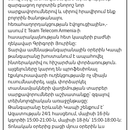
զարգացող ոլորտին բնորոշ նոր
սարքավորումներով և սիրով հրավիրում ենք
բոլորին ծանոթանալու
հեռահաղորդակցության էվոլյուցիային»,-
ասում է Team Telecom Armenia-ի
հասարակայնության հետ կապերի բաժնի
ղեկավար Գրիգորի Յուրինը:
Տարվա ամենաթանգարանային օրերին Կապի
թանգարանը խոստանում է ապահովել
ինտերակտիվ ու հիշարժան փորձառություն.
այցելուները կարող են պրոֆեսիոնալ
էքսկուրսավարի ուղեկցությամբ ոչ միայն
ուսումնասիրել, այլև փորձարկել
տասնամյակների վաղեմության տարբեր
սարքավորումների աշխատանքը՝ զգալով
տեխնոլոգիական առաջընթացը:
Թանգարանը Երևանի Կապի շենքում է՝
Ազատության 24/1 հասցեում, մայիսի 16-ին
կգործի 15:00-21:00-ն, մայիսի 18-ին՝ 15:00-18:00-ն:
Տոնական օրերից բացի մյուս օրերին ևս