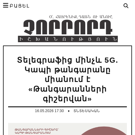
ԲԱՑԵԼ
Տելեգրաֆից մինչև 5G.
Կապի թանգարանը
միանում է
«Թանգարանների
գիշերվան»
16.05.2026 17:30
♦
ՏՆՏԵՍԱԿԱՆ