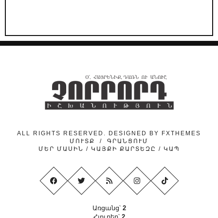
ALL RIGHTS RESERVED. DESIGNED BY
FXTHEMES
ՄՈՒՏՔ
/
ԳՐԱՆՑՈՒՄ
ՄԵՐ ՄԱՍԻՆ
/
ԿԱՅՔԻ ՔԱՐՏԵԶԸ
/
ԿԱՊ
Առցանց՝
2
Հյուրեր՝
2