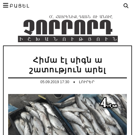
ԲԱՑԵԼ
Հիմա էլ սիգն ա
շատություն արել
05.09.2019 17:30
♦
ԼՈՒՐԵՐ