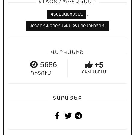
#TAGS / ՊԻՏԱԿՆԵՐ
,
ԳՆԵԼ ՍԱՆՈՍՅԱՆ
ԱՐԴՅՈՒՆԱԳՈՐԾԱԿԱՆ ՁԿՆՈՐՍՈՒԹՅՈՒՆ
ՎԱՐԿԱՆԻՇ
5686
+5
ՀԱՎԱՆՈՒՄ
ԴԻՏՈՒՄ
ՏԱՐԱԾԵՔ