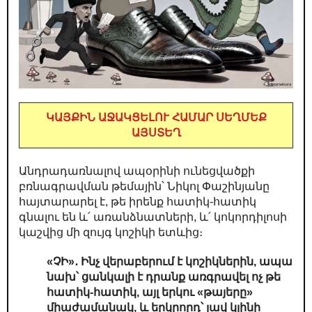
ԿԱՅՔԻՆ ԱՋԱԿՑԵԼՈՒ ՀԱՄԱՐ ՍԵՂՄԵՔ
ԱՅՍՏԵՂ
Անդրադառնալով ապօրինի ունեցվածքի
բռնագրավման թեմային՝ Նիկոլ Փաշինյանը
հայտարարել է, թե իրենք հատիկ-հատիկ
գնալու են և՛ առանձնատների, և՛ կոկորդիլոսի
կաշվից մի զույգ կոշիկի ետևից։
«ՉԻ»․ Ինչ վերաբերում է կոշիկներին, ապա
նախ՝ ցանկալի է դրանք առգրավել ոչ թե
հատիկ-հատիկ, այլ երկու «թայերը»
միաժամանակ, և երկրորդ՝ լավ կլինի