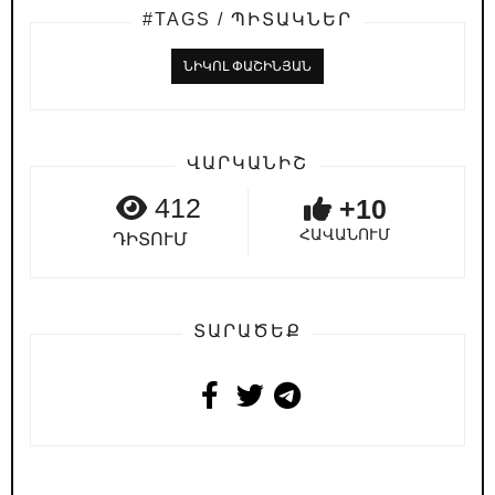
#TAGS / ՊԻՏԱԿՆԵՐ
ՆԻԿՈԼ ՓԱՇԻՆՅԱՆ
ՎԱՐԿԱՆԻՇ
412
+10
ՀԱՎԱՆՈՒՄ
ԴԻՏՈՒՄ
ՏԱՐԱԾԵՔ