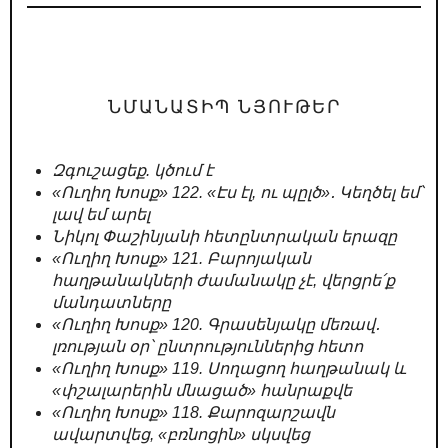
ՆՄԱՆԱՏԻՊ ՆՅՈՒԹԵՐ
Զգուշացեք. կծում է
«Ուղիղ Խոսք» 122. «Էս էլ, ու պըլծ»․ Կեղծել եմ՝
լավ եմ արել
Նիկոլ Փաշինյանի հետընտրական երազը
«Ուղիղ Խոսք» 121. Բարոյական
հաղթանակների ժամանակը չէ, վերցրե՛ք
մանդատները
«Ուղիղ Խոսք» 120. Գրասենյակը մեռավ․
լռության օր՝ ընտրություններից հետո
«Ուղիղ Խոսք» 119. Սողացող հաղթանակ և
«փշալարերին մնացած» հանրաքվե
«Ուղիղ Խոսք» 118. Քարոզարշավն
ավարտվեց, «բռնոցին» սկսվեց