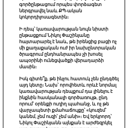
գործընթացում որպես փորձագետ
ներգրավել նաև ՔՊ-ական
կոկորդիլոսագետին։
Ի դեպ՝ կառավարության նույն նիստի
ընթացքում Նիկոլ Փաշինյանը
հայտարարել է նաև, թե իրենցից բացի ոչ
մի քաղաքական ուժ իր նախընտրական
ծրագրում ընդհանրապես չի խոսել
ապօրինի ունեցվածքի վերադարձի
մասին։
Իսկ գիտե՞ք, թե ինչու հատուկ չեն ընդգծել
այդ կետը։ Նախ՝ որովհետև որևէ նորմալ
կառավարության դեպքում դա լինելու է
ինքնին հասկանալի գործառույթ, ընդ
որում՝ օրենքի ուղիղ պահանջ, և ոչ թե
վարչապետի քմահաճույքը՝ «կուզեմ՝
կանեմ, չեմ ուզի՝ չեմ անի»։ Եվ երկրորդ՝
Նիկոլ Փաշինյանն այնքան է արժեզրկել