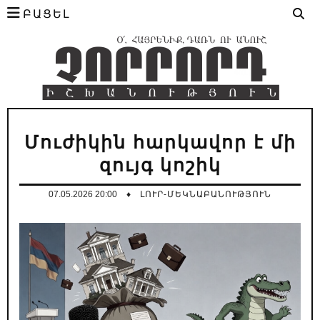
ԲԱՑԵԼ
Մուժիկին հարկավոր է մի
զույգ կոշիկ
07.05.2026 20:00
♦
ԼՈՒՐ-ՄԵԿՆԱԲԱՆՈՒԹՅՈՒՆ