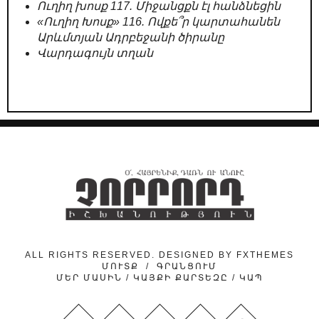
Ուղիղ խոսք 117. Միջանցքն էլ հանձնեցին
«Ուղիղ Խոսք» 116. Ովքե՞ր կարտահանեն
Արևմտյան Ադրբեջանի ծիրանը
Վարդագույն տղան
ALL RIGHTS RESERVED. DESIGNED BY
FXTHEMES
ՄՈՒՏՔ
/
ԳՐԱՆՑՈՒՄ
ՄԵՐ ՄԱՍԻՆ
/
ԿԱՅՔԻ ՔԱՐՏԵԶԸ
/
ԿԱՊ