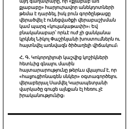
այդ գաղափարը, որ «քյաբաբ առ
քյաբաբը» հարյուրավոր անեկդոտների
թեմա է դարձել, իսկ բուն գործընթացը
վերածվել է ունեցվածքի վերաբաշխման
կամ պարզ «կուլակաթափի»։ Եվ
բնականաբար՝ որևէ ուժ չի ցանկանա
կրկնել Նիկոլ Փաշինյանի խոստումներն ու
հայտնվել առնվազն ծիծաղելի վիճակում։
Հ․ Գ․ Կոկորդիլոսի կաշվից կոշիկների
հետևից գնալու մասին
հայտարարությունը թերևս վկայում է, որ
«հալյուցիոնագեն սնկեր» օգտագործելու
վերաբերյալ Սամվել Կարապետյանի
վարկածը գուցե այնքան էլ հեռու չէ
իրականությունից։