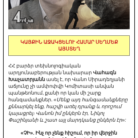
ԿԱՅՔԻՆ ԱՋԱԿՑԵԼՈՒ ՀԱՄԱՐ ՍԵՂՄԵՔ
ԱՅՍՏԵՂ
ՀՀ բարձր տեխնոլոգիական
արդյունաբերության նախարար
Վահագն
Խաչատրյանն
ասել է, որ Վանո Սիրադեղյանի
աճյունը չի ամփոփվի Կոմիտասի անվան
պանթեոնում, քանի որ կան մի շարք
հանգամանքներ.
«Մենք այդ հանգամանքները
քննարկել ենք, հաշվի առել դրանք և որոշում
կայացրել։ Վանոն իմ ընկերն էր, Նիկոլ
Փաշինյանի և շատ այլ մարդկանց ընկերն էր»:
«ՉԻ». Ինչ որ չենք հիշում, որ իր վերջին