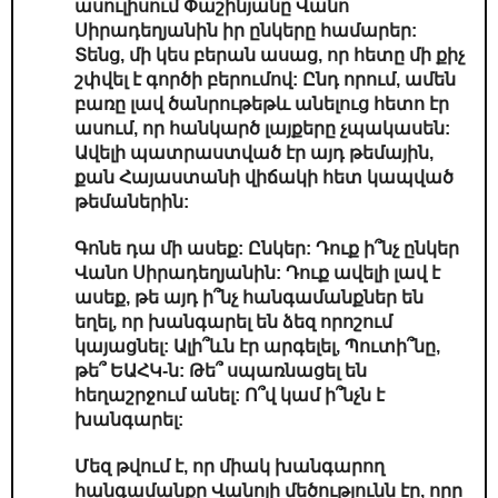
ասուլիսում Փաշինյանը Վանո
Սիրադեղյանին իր ընկերը համարեր:
Տենց, մի կես բերան ասաց, որ հետը մի քիչ
շփվել է գործի բերումով: Ընդ որում, ամեն
բառը լավ ծանրութեթև անելուց հետո էր
ասում, որ հանկարծ լայքերը չպակասեն:
Ավելի պատրաստված էր այդ թեմային,
քան Հայաստանի վիճակի հետ կապված
թեմաներին:
Գոնե դա մի ասեք: Ընկեր: Դուք ի՞նչ ընկեր
Վանո Սիրադեղյանին: Դուք ավելի լավ է
ասեք, թե այդ ի՞նչ հանգամանքներ են
եղել, որ խանգարել են ձեզ որոշում
կայացնել: Ալի՞ևն էր արգելել, Պուտի՞նը,
թե՞ ԵԱՀԿ-ն: Թե՞ սպառնացել են
հեղաշրջում անել: Ո՞վ կամ ի՞նչն է
խանգարել:
Մեզ թվում է, որ միակ խանգարող
հանգամանքը Վանոյի մեծությունն էր, որը