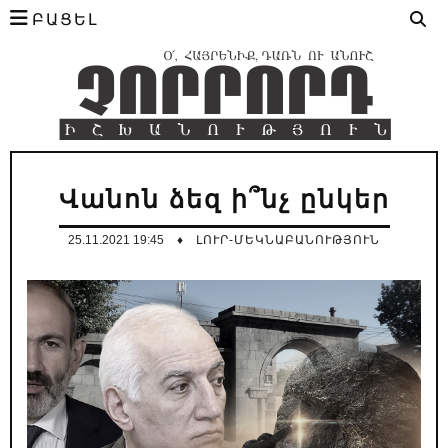
ԲԱՑԵԼ
Վանոն ձեզ ի՞նչ ընկեր
25.11.2021 19:45
♦
ԼՈՒՐ-ՄԵԿՆԱԲԱՆՈՒԹՅՈՒՆ