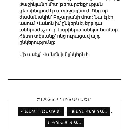
Փաշինյանի մոտ թերարժեքության
գերսինդրոմ էր առաջացնում: Ոնց որ
ժամանակին՝ Քոչարյանի մոտ: Նա էլ էր
ասում՝ Վանոն իմ ընկերն է, երբ դա
անհրաժեշտ էր կարիերա անելու համար:
Հետո տեսանք՝ ոնց ուրացավ այդ
ընկերությունը:
Մի ասեք՝ Վանոն իմ ընկերն է:
#TAGS / ՊԻՏԱԿՆԵՐ
,
,
ՎԱՀԱԳՆ ԽԱՉԱՏՐՅԱՆ
ՎԱՆՈ ՍԻՐԱԴԵՂՅԱՆ
ՆԻԿՈԼ ՓԱՇԻՆՅԱՆ