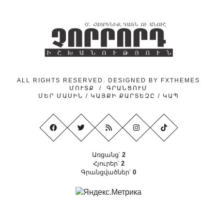
ALL RIGHTS RESERVED. DESIGNED BY
FXTHEMES
ՄՈՒՏՔ
/
ԳՐԱՆՑՈՒՄ
ՄԵՐ ՄԱՍԻՆ
/
ԿԱՅՔԻ ՔԱՐՏԵԶԸ
/
ԿԱՊ
Առցանց՝
2
Հյուրեր՝
2
Գրանցվածներ՝
0