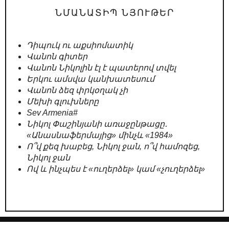
ՆՄԱՆԱՏԻՊ ՆՅՈՒԹԵՐ
Դիպուկ ու աքսիոմատիկ
Վանոն գիտեր
Վանոն Նիկոլին էլ է պատերով տվել
Երկու ամսվա կանխատեսում
Վանոն ձեզ փրկօղակ չի
Մեխի գլուխները
Sev Armenia#
Նիկոլ Փաշինյանի առաջընթացը․
«Անասնաֆերմայից» մինչև «1984»
Ո՞վ քեզ խաբեց, Նիկոլ ջան, ո՞վ համոզեց,
Նիկոլ ջան
Ով և ինչպես է «ուղերձել» կամ «չուղերձել»