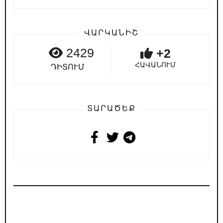
ՎԱՐԿԱՆԻՇ
2429
+2
ՀԱՎԱՆՈՒՄ
ԴԻՏՈՒՄ
ՏԱՐԱԾԵՔ