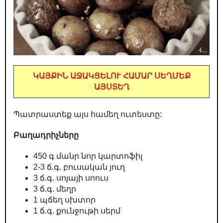
ԿԱՅՔԻՆ ԱՋԱԿՑԵԼՈՒ ՀԱՄԱՐ ՍԵՂՄԵՔ
ԱՅՍՏԵՂ
Պատրաստեք այս համեղ ուտեստը:
Բաղադրիչները
450 գ մանր նոր կարտոֆիլ
2-3 ճ.գ. բուսական յուղ
3 ճ.գ. սոյայի սոուս
3 ճ.գ. մեղր
1 պճեղ սխտոր
1 ճ.գ. քունջութի սերմ