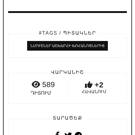
#TAGS / ՊԻՏԱԿՆԵՐ
ՆՄՈՒՇՆԵՐ ԱՇԽԱՐՀԻ ԽՈՀԱՆՈՑՆԵՐԻՑ
ՎԱՐԿԱՆԻՇ
589
+2
ՀԱՎԱՆՈՒՄ
ԴԻՏՈՒՄ
ՏԱՐԱԾԵՔ