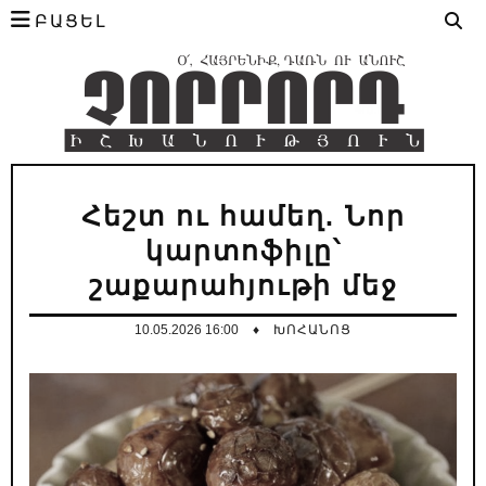
ԲԱՑԵԼ
Հեշտ ու համեղ. Նոր
կարտոֆիլը՝
շաքարահյութի մեջ
10.05.2026 16:00
♦
ԽՈՀԱՆՈՑ