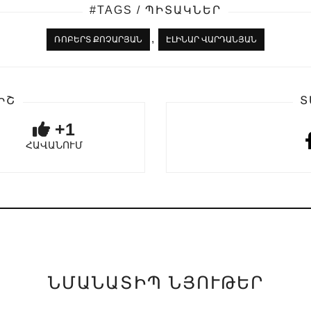
#TAGS / ՊԻՏԱԿՆԵՐ
,
ՌՈԲԵՐՏ ՔՈՉԱՐՅԱՆ
ԷԼԻՆԱՐ ՎԱՐԴԱՆՅԱՆ
ԻՇ
Տ
+1
ՀԱՎԱՆՈՒՄ
ՆՄԱՆԱՏԻՊ ՆՅՈՒԹԵՐ