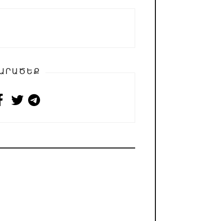
ԱՐԱԾԵՔ