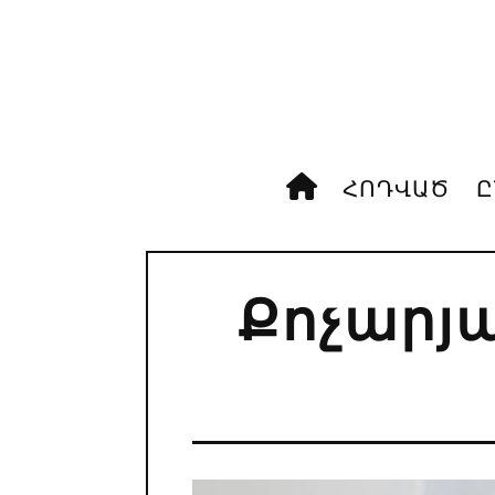
ՀՈԴՎԱԾ
Ը
Քոչարյ