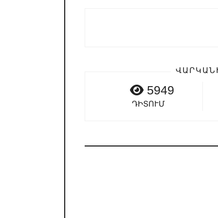
ՎԱՐԿԱՆ
5949
ԴԻՏՈՒՄ