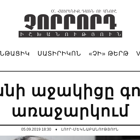
ՆԹԱՑԻԿ
ՍԱՏԻՐԻԿՈՆ
«ՉԻ» ԹԵՐԹ
անի աջակիցը գո
առաջարկում
05.09.2019 18:30
♦
ԼՈՒՐ-ՄԵԿՆԱԲԱՆՈՒԹՅՈՒՆ