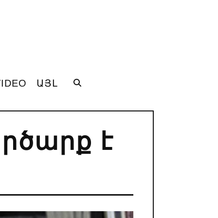
VIDEO
ԱՅԼ
րծարք է