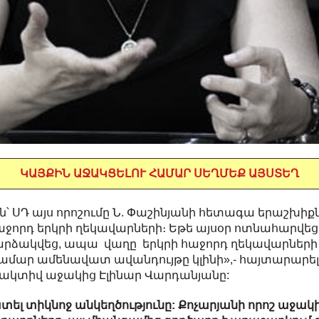
ԿԱՅՔԻՆ ԱՋԱԿՑԵԼՈՒ ՀԱՄԱՐ ՍԵՂՄԵՔ ԱՅՍՏԵՂ
ան՝ ՍԴ այս որոշումը Ն. Փաշինյանի հետագա երաշխիք
ջորդ երկրի ղեկավարների։ Եթե այսօր ոտնահարվեց ՍԴ
ձակվեց, ապա վաղը երկրի հաջորդ ղեկավարների հա
համար ամենավատ ավանդույթը կլինի»,- հայտարարե
ի ակտիվ աջակից Էլինար Վարդանյանը:
տել տիկնոջ անկեղծությունը: Քոչարյանի որոշ աջակի