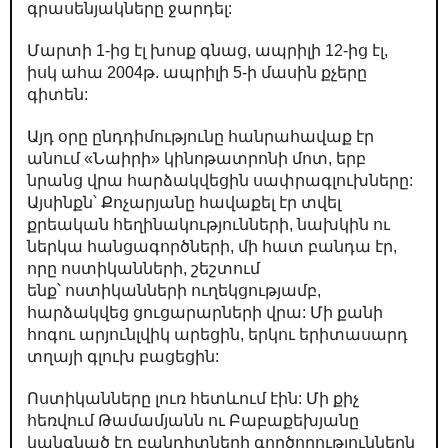
գրասենյակները ջարդել:
Մարտի 1-ից էլ խոսք գնաց, ապրիլի 12-ից էլ,
իսկ ահա 2004թ. ապրիլի 5-ի մասին քչերը
գիտեն:
Այդ օրը ընդդիմությունը հանրահավաք էր
անում «Նաիրի» կինոթատրոնի մոտ, երբ
նրանց վրա հարձակվեցին սափրագլուխները:
Այսինքն՝ Քոչարյանը հավաքել էր տվել
քրեական հեղինակությունների, նախկին ու
ներկա հանցագործների, մի հատ բանդա էր,
որը ոստիկանների, շեշտում
ենք՝ ոստիկանների ուղեկցությամբ,
հարձակվեց ցուցարարների վրա: Մի քանի
հոգու արյունլվիկ արեցին, երկու երիտասարդ
տղայի գլուխ բացեցին:
Ոստիկանները լուռ հետևում էին: Մի քիչ
հեռվում Թամամյանն ու Բաբաքեխյանը
կանգնած էդ բանդիտների գործողություններն