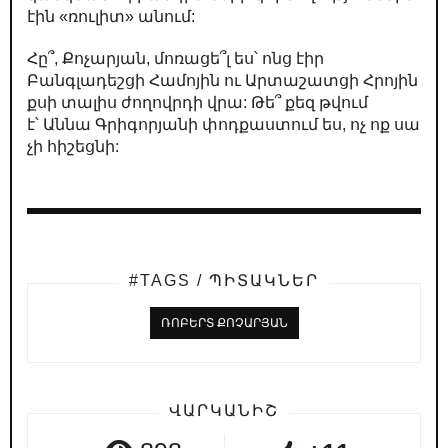
էին «ռուլիտ» անում:
Հը՞, Քոչարյան, մոռացե՞լ ես՝ ոնց էիր
Բանգլադեշցի Համոյին ու Արտաշատցի Հրոյին
քսի տալիս ժողովրդի վրա: Թե՞ քեզ թվում
է՝ Աննա Գրիգորյանի փոդքաստում ես, ոչ ոք սա
չի հիշեցնի:
#TAGS / ՊԻՏԱԿՆԵՐ
ՌՈԲԵՐՏ ՔՈՉԱՐՅԱՆ
ՎԱՐԿԱՆԻՇ