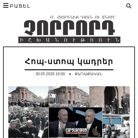
ԲԱՑԵԼ
Հոպ-ստոպ կադրեր
30.05.2026 16:00
♦
ՔԱՂԱՔԱԿԱՆ