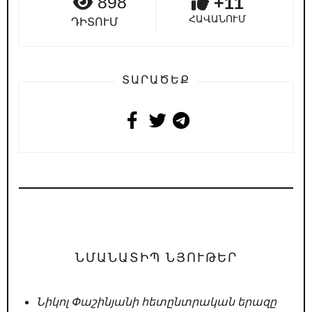
898
+11
ՀԱՎԱՆՈՒՄ
ԴԻՏՈՒՄ
ՏԱՐԱԾԵՔ
ՆՄԱՆԱՏԻՊ ՆՅՈՒԹԵՐ
Նիկոլ Փաշինյանի հետընտրական երազը