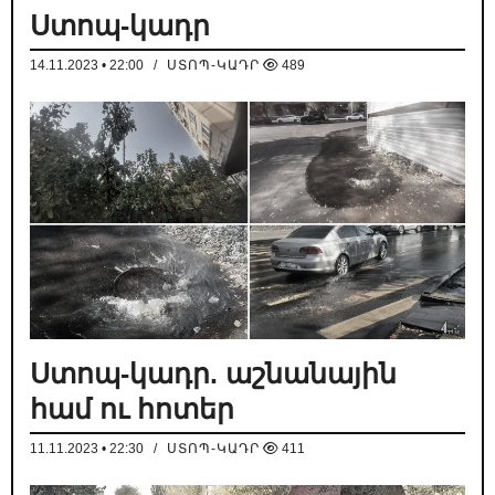
Ստոպ-կադր
14.11.2023 • 22:00
/
ՍՏՈՊ-ԿԱԴՐ
489
Ստոպ-կադր. աշնանային
համ ու հոտեր
11.11.2023 • 22:30
/
ՍՏՈՊ-ԿԱԴՐ
411