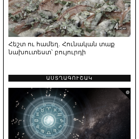
Դիպուկ ու աքսիոմատիկ
15.05.2026
/
ԿԱՐԵՎՈՐ
Փաշինյանի բերած պատերազմների
զոհերի պաշտոնական թիվը՝ 4948
Հեշտ ու համեղ. Հունական տաք
13.05.2026
/
ԿԱՐԵՎՈՐ
նախուտեստ՝ բույուրդի
Տե՛ր կանգնիր «թուլանալու և հաճույք
ստանալու» քո իրավունքին
12.05.2026
/
ԿԱՐԵՎՈՐ
ԱՍՏՂԱԳՈՒՇԱԿ
Հայաստանի առաջին նախագահ Լևոն
Տեր-Պետրոսյանը գնահատում է
իշխանության բախտորոշ դեր ունեցած 4 օղակների
աշխատանքը. 1996
11.05.2026
/
ԿԱՐԵՎՈՐ
Ո՞վ է ՔՊ նախընտրական շտաբի
փաստացի ղեկավարը