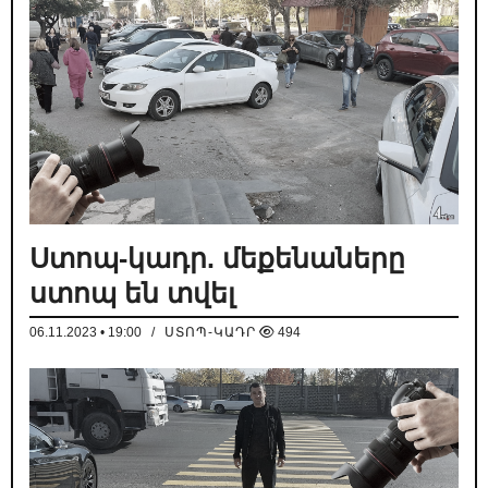
Ստոպ-կադր. մեքենաները
ստոպ են տվել
06.11.2023 • 19:00
/
ՍՏՈՊ-ԿԱԴՐ
494