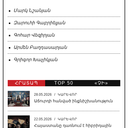
Մարկ Նշանյան
Զարուհի Գաբրիելյան
Գոհար Վեզիրյան
Արմեն Բաղդասարյան
Գրիգոր Խաչիկյան
ՀՐԱՏԱՊ
TOP 50
«ՉԻ»
ԹԵՐԹ
28.05.2026
/
ԿԱՐԵՎՈՐ
Աճուրդի հանված ինքնիշխանություն
22.05.2026
/
ԿԱՐԵՎՈՐ
Հայաստանը դառնում է հիբրիդային