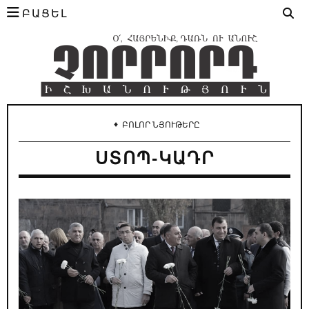
ԲԱՑԵԼ
♦
ԲՈԼՈՐ ՆՅՈՒԹԵՐԸ
ՍՏՈՊ-ԿԱԴՐ