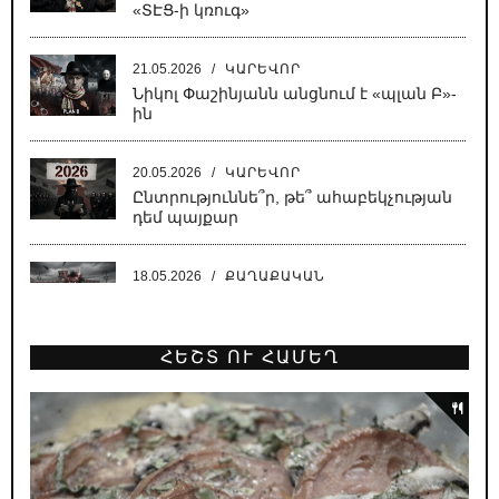
«ՏԷՑ-ի կռուգ»
21.05.2026
/
ԿԱՐԵՎՈՐ
Նիկոլ Փաշինյանն անցնում է «պլան Բ»-
ին
20.05.2026
/
ԿԱՐԵՎՈՐ
Ընտրություննե՞ր, թե՞ ահաբեկչության
դեմ պայքար
18.05.2026
/
ՔԱՂԱՔԱԿԱՆ
Սատանա կա քաղաքում, սատանա
ՀԵՇՏ ՈՒ ՀԱՄԵՂ
18.05.2026
/
ԿԱՐԵՎՈՐ
Նիկոլի բեմադրած հիստերիան՝
Բաքվում գրված սցենարով
16.05.2026
/
ՔԱՂԱՔԱԿԱՆ