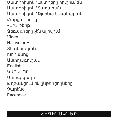
Սատիրիկոն / Աստղերը հուշում են
Սատիրիկոն / Տաղարան
Սատիրիկոն / Քյոհնա կտակարան
Հարցազրույց
«ՉԻ» թերթ
Ձեռագրերը չեն այրվում
Video
На русском
Տնտեսական
Խոհանոց
Աստղագուշակ
English
ԿԱՐԵՎՈՐ
Ստոպ-կադր
Թղթակցում են ընթերցողները
Չարենց
Facebook
ՀԵՂԻՆԱԿՆԵՐ