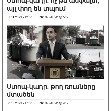
Ստոպ-կադր. ոչ թե ասֆալտ,
այլ փող են տպում
01.11.2023 • 12:00
/
ՍՏՈՊ-ԿԱԴՐ
539
Ստոպ-կադր. թող ռուսները
մտածեն
30.10.2023 • 17:30
/
ՍՏՈՊ-ԿԱԴՐ
419