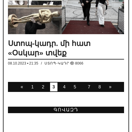
Ստոպ-կադր. մի հատ
«Օսկար» տվեք
08.10.2023 • 21:35
/
ՍՏՈՊ-ԿԱԴՐ
8066
«
1
2
3
4
5
7
8
»
...
ԳՈՎԱԶԴ