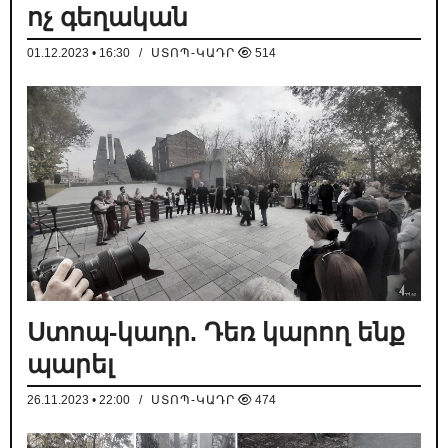
ոչ գեղական
01.12.2023 • 16:30
/
ՍՏՈՊ-ԿԱԴՐ
514
Ստոպ-կադր. Դեռ կարող ենք
պարել
26.11.2023 • 22:00
/
ՍՏՈՊ-ԿԱԴՐ
474