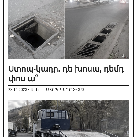
Ստոպ-կադր. դե խոսա, դեմդ
փոս ա՞
23.11.2023 • 15:15
/
ՍՏՈՊ-ԿԱԴՐ
373