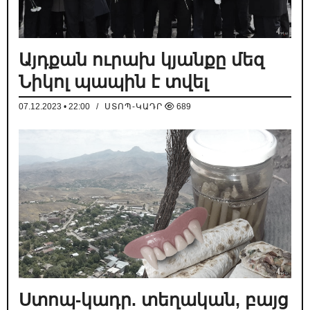
Այդքան ուրախ կյանքը մեզ
Նիկոլ պապին է տվել
07.12.2023 • 22:00
/
ՍՏՈՊ-ԿԱԴՐ
689
Ստոպ-կադր. տեղական, բայց