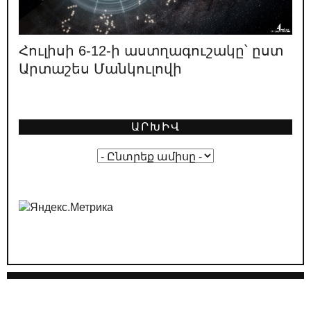
08.05.2026
/
ԿԱՐԵՎՈՐ
«Իրական Հայաստանը» ոչ իրական է
լինելու, ոչ Հայաստան
Հուլիսի 6-12-ի աստղագուշակը՝ ըստ
Արտաշես Մանկուլովի
02.05.2026
/
ԿԱՐԵՎՈՐ
Լևոն Տեր-Պետրոսյանի կարծիքը
նախընտրական կոշտ բանավեճի
մասին
ԱՐԽԻՎ
01.05.2026
/
ԿԱՐԵՎՈՐ
Ընտրական թվաբանություն․ ինչպե՞ս է
ՔՊ-ն պլանավորում իր «հաղթանակը»
29.04.2026
/
ԿԱՐԵՎՈՐ
ՔՊ-ական քարոզչությունը՝ Հայաստանի
դեմ հիբրիդային պատերազմի մաս
24.04.2026
/
ԿԱՐԵՎՈՐ
Նիկոլ Փաշինյանի ուղերձի թաքնված