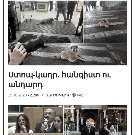
Ստոպ-կադր. հանգիստ ու
անդարդ
15.10.2023 • 21:00
/
ՍՏՈՊ-ԿԱԴՐ
442