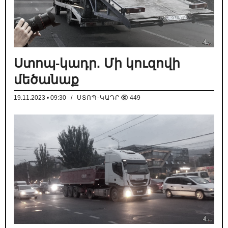
Ստոպ-կադր. Մի կուզովի
մեծանաք
19.11.2023 • 09:30
/
ՍՏՈՊ-ԿԱԴՐ
449