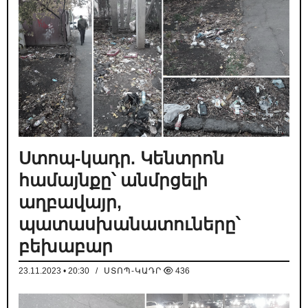
Ստոպ-կադր. Կենտրոն
համայնքը՝ անմրցելի
աղբավայր,
պատասխանատուները՝
բեխաբար
23.11.2023 • 20:30
/
ՍՏՈՊ-ԿԱԴՐ
436