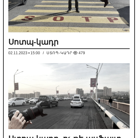
Սոտպ-կադր
02.11.2023 • 15:00
/
ՍՏՈՊ-ԿԱԴՐ
479