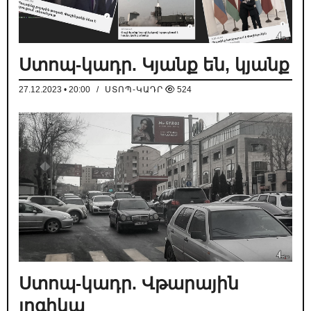
Ստոպ-կադր. Կյանք են, կյանք
27.12.2023 • 20:00
/
ՍՏՈՊ-ԿԱԴՐ
524
Ստոպ-կադր. Վթարային
լոգիկա