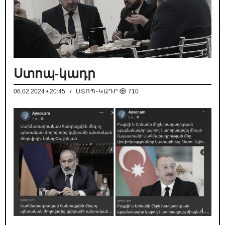
Ստոպ-կադր
06.02.2024 • 20:45
/
ՍՏՈՊ-ԿԱԴՐ
710