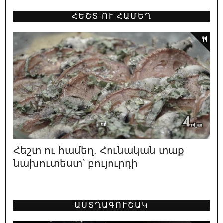
ՀԵՇՏ ՈՒ ՀԱՄԵՂ
18.05.2026
/
ԿԱՐԵՎՈՐ
Նիկոլի բեմադրած հիստերիան՝
Բաքվում գրված սցենարով
16.05.2026
/
ՔԱՂԱՔԱԿԱՆ
Դիպուկ ու աքսիոմատիկ
15.05.2026
/
ԿԱՐԵՎՈՐ
Փաշինյանի բերած պատերազմների
զոհերի պաշտոնական թիվը՝ 4948
Հեշտ ու համեղ. Հունական տաք
13.05.2026
/
ԿԱՐԵՎՈՐ
նախուտեստ՝ բույուրդի
Տե՛ր կանգնիր «թուլանալու և հաճույք
ստանալու» քո իրավունքին
12.05.2026
/
ԿԱՐԵՎՈՐ
ԱՍՏՂԱԳՈՒՇԱԿ
Հայաստանի առաջին նախագահ Լևոն