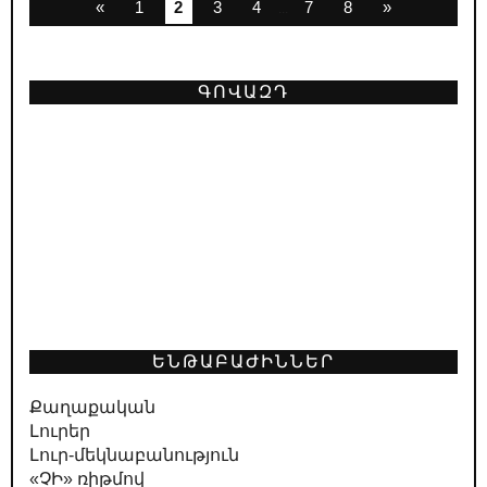
«
1
2
3
4
7
8
»
...
ԳՈՎԱԶԴ
ԵՆԹԱԲԱԺԻՆՆԵՐ
Քաղաքական
Լուրեր
Լուր-մեկնաբանություն
«ՉԻ» ռիթմով