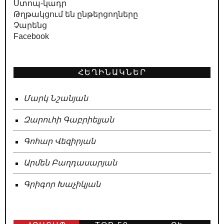
Ստոպ-կադր
Թղթակցում են ընթերցողները
Չարենց
Facebook
ՀԵՂԻՆԱԿՆԵՐ
Մարկ Նշանյան
Զարուհի Գաբրիելյան
Գոհար Վեզիրյան
Արմեն Բաղդասարյան
Գրիգոր Խաչիկյան