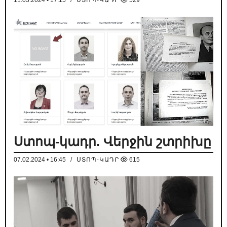
11.03.2024 • 17:15
/
ՍՏՈՊ-ԿԱԴՐ
529
Ստոպ-կադր. Վերջին շտրիխը
07.02.2024 • 16:45
/
ՍՏՈՊ-ԿԱԴՐ
615