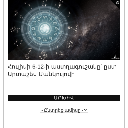
Տեր-Պետրոսյանը գնահատում է
իշխանության բախտորոշ դեր ունեցած 4 օղակների
աշխատանքը. 1996
11.05.2026
/
ԿԱՐԵՎՈՐ
Ո՞վ է ՔՊ նախընտրական շտաբի
փաստացի ղեկավարը
08.05.2026
/
ԿԱՐԵՎՈՐ
«Իրական Հայաստանը» ոչ իրական է
լինելու, ոչ Հայաստան
Հուլիսի 6-12-ի աստղագուշակը՝ ըստ
Արտաշես Մանկուլովի
02.05.2026
/
ԿԱՐԵՎՈՐ
Լևոն Տեր-Պետրոսյանի կարծիքը
նախընտրական կոշտ բանավեճի
մասին
ԱՐԽԻՎ
01.05.2026
/
ԿԱՐԵՎՈՐ
Ընտրական թվաբանություն․ ինչպե՞ս է
ՔՊ-ն պլանավորում իր «հաղթանակը»