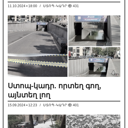
11.10.2024 • 18:00
/
ՍՏՈՊ-ԿԱԴՐ
431
Ստոպ-կադր. որտեղ գող,
այնտեղ լող
15.09.2024 • 12:23
/
ՍՏՈՊ-ԿԱԴՐ
401