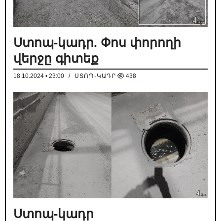
Ստոպ-կադր. Փոս փորողի
վերջը գիտեք
18.10.2024 • 23:00
/
ՍՏՈՊ-ԿԱԴՐ
438
Ստոպ-կադր