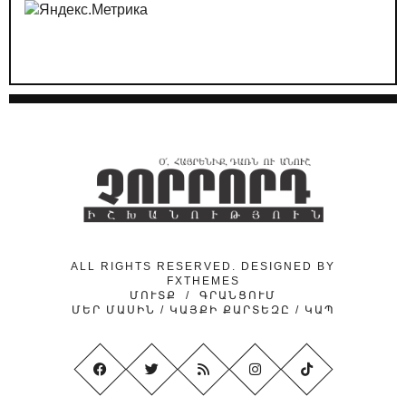
29.04.2026
/
ԿԱՐԵՎՈՐ
ՔՊ-ական քարոզչությունը՝ Հայաստանի
դեմ հիբրիդային պատերազմի մաս
24.04.2026
/
ԿԱՐԵՎՈՐ
Նիկոլ Փաշինյանի ուղերձի թաքնված
ենթատեքստերը
24.04.2026
/
ԿԱՐԵՎՈՐ
Ինչո՞ւ է «նիկոլական խաղաղությունը»
ձեռնտու Ադրբեջանին
ALL RIGHTS RESERVED. DESIGNED BY
FXTHEMES
ՄՈՒՏՔ
/
ԳՐԱՆՑՈՒՄ
ՄԵՐ ՄԱՍԻՆ
/
ԿԱՅՔԻ ՔԱՐՏԵԶԸ
/
ԿԱՊ