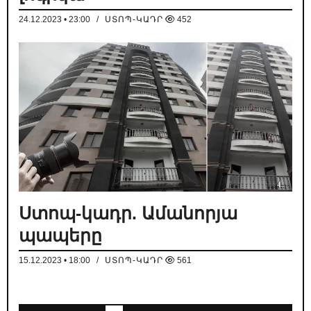
24.12.2023 • 23:00
/
ՍՏՈՊ-ԿԱԴՐ
452
Ստոպ-կադր. Ամանորյա
պապերը
15.12.2023 • 18:00
/
ՍՏՈՊ-ԿԱԴՐ
561