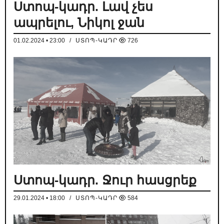
Ստոպ-կադր. Լավ չես
ապրելու, Նիկոլ ջան
01.02.2024 • 23:00
/
ՍՏՈՊ-ԿԱԴՐ
726
Ստոպ-կադր. Ջուր հասցրեք
29.01.2024 • 18:00
/
ՍՏՈՊ-ԿԱԴՐ
584