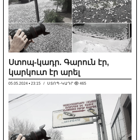
Ստոպ-կադր. Գարուն էր,
կարկուտ էր արել
05.05.2024 • 23:15
/
ՍՏՈՊ-ԿԱԴՐ
465