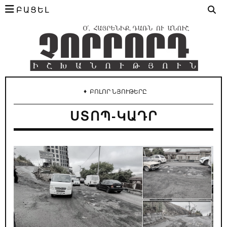
ԲԱՑԵԼ
♦
ԲՈԼՈՐ ՆՅՈՒԹԵՐԸ
ՍՏՈՊ-ԿԱԴՐ