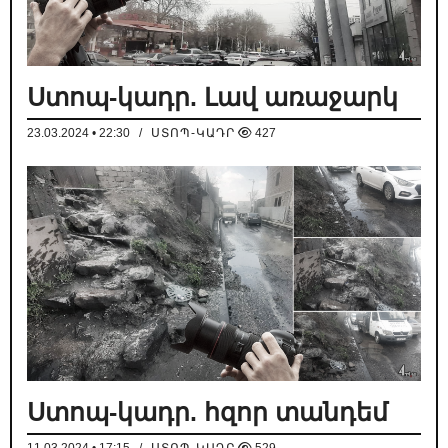
Ստոպ-կադր. Լավ առաջարկ
23.03.2024 • 22:30
/
ՍՏՈՊ-ԿԱԴՐ
427
Ստոպ-կադր. հզոր տանդեմ