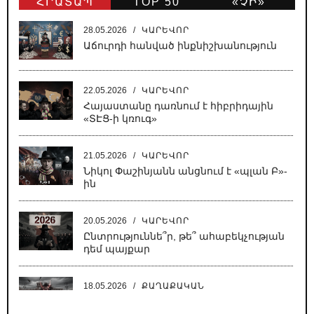
ՀՐԱՏԱՊ
TOP 50
«ՉԻ»
ԹԵՐԹ
28.05.2026
/
ԿԱՐԵՎՈՐ
Աճուրդի հանված ինքնիշխանություն
22.05.2026
/
ԿԱՐԵՎՈՐ
Հայաստանը դառնում է հիբրիդային
«ՏԷՑ-ի կռուգ»
21.05.2026
/
ԿԱՐԵՎՈՐ
Նիկոլ Փաշինյանն անցնում է «պլան Բ»-
ին
20.05.2026
/
ԿԱՐԵՎՈՐ
Ընտրություննե՞ր, թե՞ ահաբեկչության
դեմ պայքար
18.05.2026
/
ՔԱՂԱՔԱԿԱՆ
Սատանա կա քաղաքում, սատանա