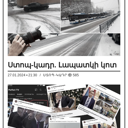
Ստոպ-կադր. Լապատկի կոտ
27.01.2024 • 21:30
/
ՍՏՈՊ-ԿԱԴՐ
585