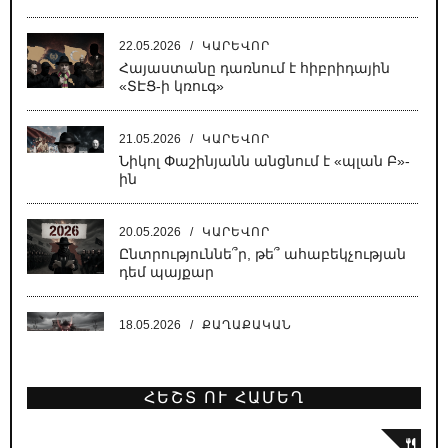
22.05.2026
/
ԿԱՐԵՎՈՐ
Հայաստանը դառնում է հիբրիդային
«ՏԷՑ-ի կռուգ»
21.05.2026
/
ԿԱՐԵՎՈՐ
Նիկոլ Փաշինյանն անցնում է «պլան Բ»-
ին
20.05.2026
/
ԿԱՐԵՎՈՐ
Ընտրություննե՞ր, թե՞ ահաբեկչության
դեմ պայքար
18.05.2026
/
ՔԱՂԱՔԱԿԱՆ
Սատանա կա քաղաքում, սատանա
ՀԵՇՏ ՈՒ ՀԱՄԵՂ
18.05.2026
/
ԿԱՐԵՎՈՐ
Նիկոլի բեմադրած հիստերիան՝