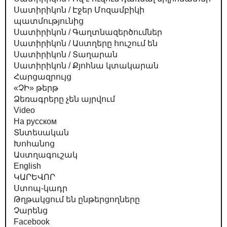
Սատիրիկոն / Էջեր Մոզամբիկի
պատմությունից
Սատիրիկոն / Գաղտնազերծումներ
Սատիրիկոն / Աստղերը հուշում են
Սատիրիկոն / Տաղարան
Սատիրիկոն / Քյոհնա կտակարան
Հարցազրույց
«ՉԻ» թերթ
Ձեռագրերը չեն այրվում
Video
На русском
Տնտեսական
Խոհանոց
Աստղագուշակ
English
ԿԱՐԵՎՈՐ
Ստոպ-կադր
Թղթակցում են ընթերցողները
Չարենց
Facebook