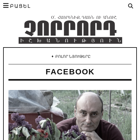
ԲԱՑԵԼ
♦
ԲՈԼՈՐ ՆՅՈՒԹԵՐԸ
FACEBOOK