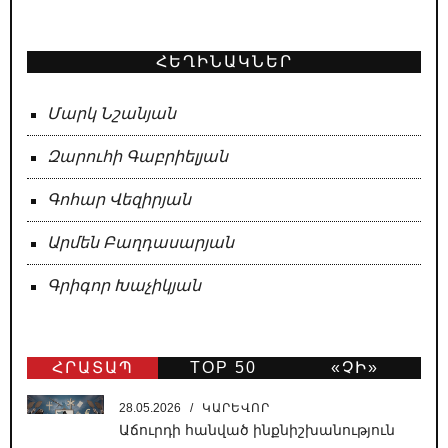
ՀԵՂԻՆԱԿՆԵՐ
Մարկ Նշանյան
Զարուհի Գաբրիելյան
Գոհար Վեզիրյան
Արմեն Բաղդասարյան
Գրիգոր Խաչիկյան
ՀՐԱՏԱՊ
TOP 50
«ՉԻ»
ԹԵՐԹ
28.05.2026
/
ԿԱՐԵՎՈՐ
Աճուրդի հանված ինքնիշխանություն