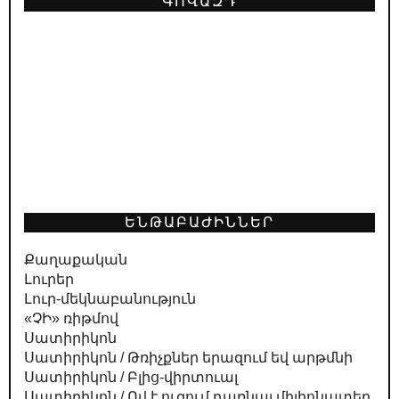
ԳՈՎԱԶԴ
ԵՆԹԱԲԱԺԻՆՆԵՐ
Քաղաքական
Լուրեր
Լուր-մեկնաբանություն
«ՉԻ» ռիթմով
Սատիրիկոն
Սատիրիկոն / Թռիչքներ երազում եվ արթմնի
Սատիրիկոն / Բլից-վիրտուալ
Սատիրիկոն / Ով է ուզում դառնալ միլիոնատեր