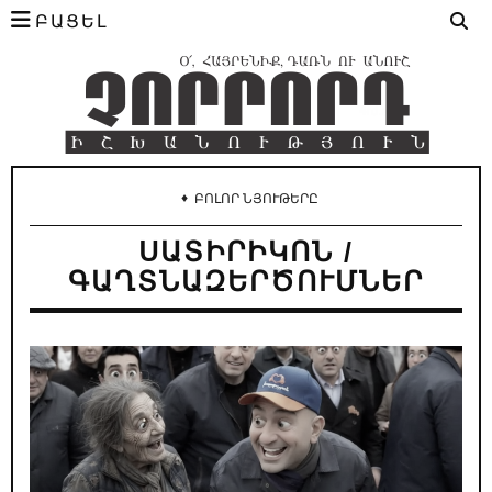
ԲԱՑԵԼ
♦
ԲՈԼՈՐ ՆՅՈՒԹԵՐԸ
ՍԱՏԻՐԻԿՈՆ /
ԳԱՂՏՆԱԶԵՐԾՈՒՄՆԵՐ