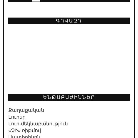
ԳՈՎԱԶԴ
ԵՆԹԱԲԱԺԻՆՆԵՐ
Քաղաքական
Լուրեր
Լուր-մեկնաբանություն
«ՉԻ» ռիթմով
Սատիրիկոն