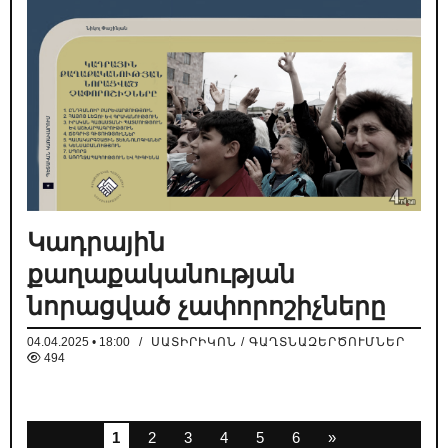
Կադրային
քաղաքականության
նորացված չափորոշիչները
04.04.2025 • 18:00
/
ՍԱՏԻՐԻԿՈՆ / ԳԱՂՏՆԱԶԵՐԾՈՒՄՆԵՐ
494
1
2
3
4
5
6
»