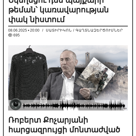
թեման՝ կառավարության
փակ նիստում
08.06.2025 • 20:00
/
ՍԱՏԻՐԻԿՈՆ / ԳԱՂՏՆԱԶԵՐԾՈՒՄՆԵՐ
695
Ռոբերտ Քոչարյանի
հարցազրույցի մոնտաժված