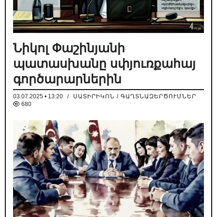
Նիկոլ Փաշինյանի
պատասխանը սփյուռքահայ
գործարարներին
03.07.2025 • 13:20
/
ՍԱՏԻՐԻԿՈՆ / ԳԱՂՏՆԱԶԵՐԾՈՒՄՆԵՐ
680