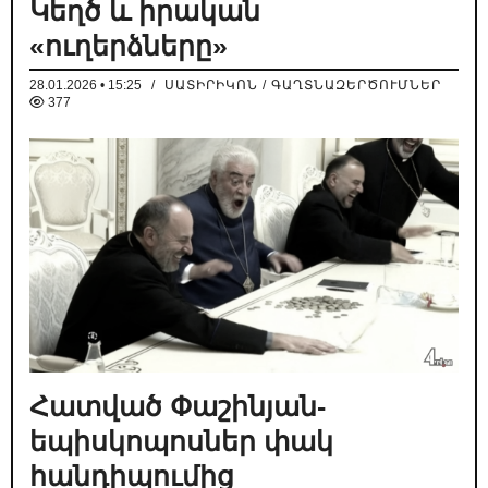
Կեղծ և իրական
«ուղերձները»
28.01.2026 • 15:25
/
ՍԱՏԻՐԻԿՈՆ / ԳԱՂՏՆԱԶԵՐԾՈՒՄՆԵՐ
377
Հատված Փաշինյան-
եպիսկոպոսներ փակ
հանդիպումից