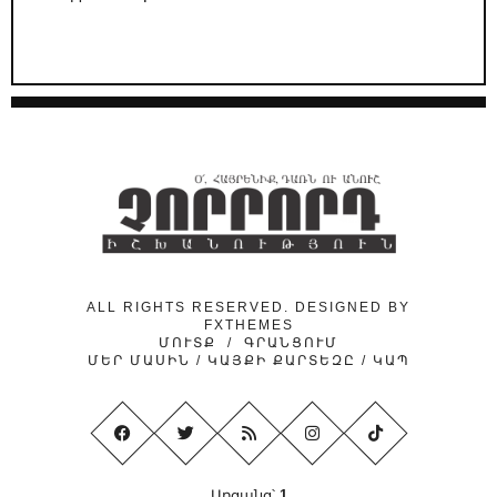
29.04.2026
/
ԿԱՐԵՎՈՐ
ՔՊ-ական քարոզչությունը՝ Հայաստանի
դեմ հիբրիդային պատերազմի մաս
24.04.2026
/
ԿԱՐԵՎՈՐ
Նիկոլ Փաշինյանի ուղերձի թաքնված
ենթատեքստերը
24.04.2026
/
ԿԱՐԵՎՈՐ
Ինչո՞ւ է «նիկոլական խաղաղությունը»
ձեռնտու Ադրբեջանին
ALL RIGHTS RESERVED. DESIGNED BY
FXTHEMES
ՄՈՒՏՔ
/
ԳՐԱՆՑՈՒՄ
ՄԵՐ ՄԱՍԻՆ
/
ԿԱՅՔԻ ՔԱՐՏԵԶԸ
/
ԿԱՊ
Առցանց՝
1