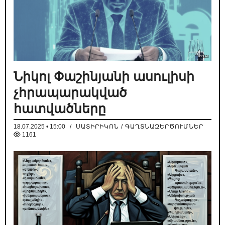
Նիկոլ Փաշինյանի ասուլիսի
չհրապարակված
հատվածները
18.07.2025 • 15:00
/
ՍԱՏԻՐԻԿՈՆ / ԳԱՂՏՆԱԶԵՐԾՈՒՄՆԵՐ
1161