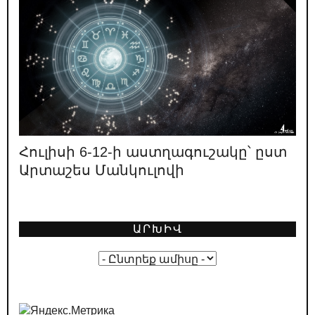
իշխանության բախտորոշ դեր ունեցած 4 օղակների
աշխատանքը. 1996
11.05.2026
/
ԿԱՐԵՎՈՐ
Ո՞վ է ՔՊ նախընտրական շտաբի
փաստացի ղեկավարը
08.05.2026
/
ԿԱՐԵՎՈՐ
«Իրական Հայաստանը» ոչ իրական է
լինելու, ոչ Հայաստան
Հուլիսի 6-12-ի աստղագուշակը՝ ըստ
Արտաշես Մանկուլովի
02.05.2026
/
ԿԱՐԵՎՈՐ
Լևոն Տեր-Պետրոսյանի կարծիքը
նախընտրական կոշտ բանավեճի
մասին
ԱՐԽԻՎ
01.05.2026
/
ԿԱՐԵՎՈՐ
Ընտրական թվաբանություն․ ինչպե՞ս է
ՔՊ-ն պլանավորում իր «հաղթանակը»