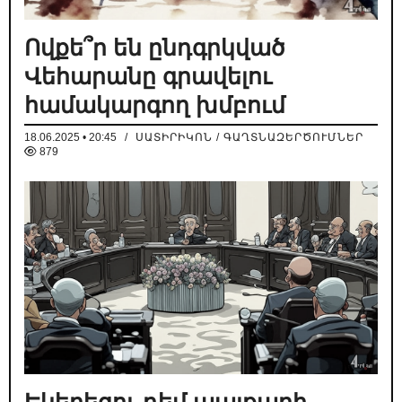
Ովքե՞ր են ընդգրկված
Վեհարանը գրավելու
համակարգող խմբում
18.06.2025 • 20:45
/
ՍԱՏԻՐԻԿՈՆ / ԳԱՂՏՆԱԶԵՐԾՈՒՄՆԵՐ
879
Եկեղեցու դեմ պայքարի