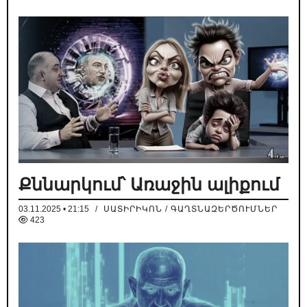
Քննարկում՝ Առաջին ալիքում
03.11.2025 • 21:15
/
ՍԱՏԻՐԻԿՈՆ / ԳԱՂՏՆԱԶԵՐԾՈՒՄՆԵՐ
423