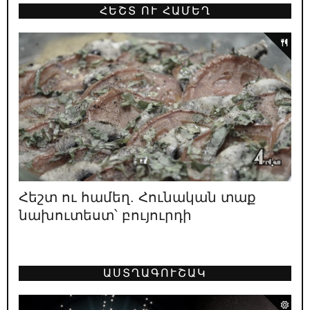
ՀԵՇՏ ՈՒ ՀԱՄԵՂ
18.05.2026
/
ԿԱՐԵՎՈՐ
Նիկոլի բեմադրած հիստերիան՝
Բաքվում գրված սցենարով
16.05.2026
/
ՔԱՂԱՔԱԿԱՆ
Դիպուկ ու աքսիոմատիկ
15.05.2026
/
ԿԱՐԵՎՈՐ
Փաշինյանի բերած պատերազմների
զոհերի պաշտոնական թիվը՝ 4948
Հեշտ ու համեղ. Հունական տաք
13.05.2026
/
ԿԱՐԵՎՈՐ
նախուտեստ՝ բույուրդի
Տե՛ր կանգնիր «թուլանալու և հաճույք
ստանալու» քո իրավունքին
12.05.2026
/
ԿԱՐԵՎՈՐ
ԱՍՏՂԱԳՈՒՇԱԿ
Հայաստանի առաջին նախագահ Լևոն
Տեր-Պետրոսյանը գնահատում է