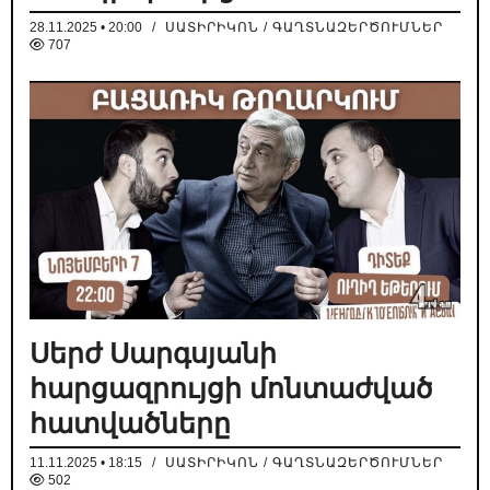
28.11.2025 • 20:00
/
ՍԱՏԻՐԻԿՈՆ / ԳԱՂՏՆԱԶԵՐԾՈՒՄՆԵՐ
707
Սերժ Սարգսյանի
հարցազրույցի մոնտաժված
հատվածները
11.11.2025 • 18:15
/
ՍԱՏԻՐԻԿՈՆ / ԳԱՂՏՆԱԶԵՐԾՈՒՄՆԵՐ
502