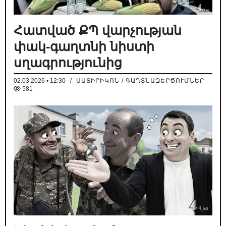
Հատված ՔՊ վարչության
փակ-գաղտնի նիստի
սղագրությունից
02.03.2026 • 12:30
/
ՍԱՏԻՐԻԿՈՆ / ԳԱՂՏՆԱԶԵՐԾՈՒՄՆԵՐ
581