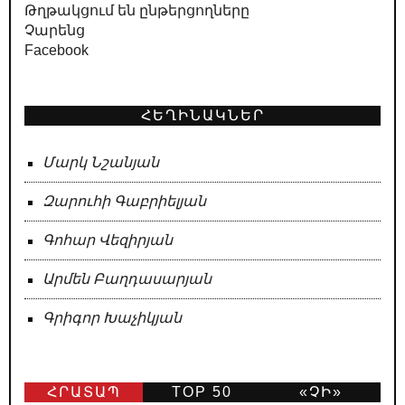
Թղթակցում են ընթերցողները
Չարենց
Facebook
ՀԵՂԻՆԱԿՆԵՐ
Մարկ Նշանյան
Զարուհի Գաբրիելյան
Գոհար Վեզիրյան
Արմեն Բաղդասարյան
Գրիգոր Խաչիկյան
ՀՐԱՏԱՊ
TOP 50
«ՉԻ»