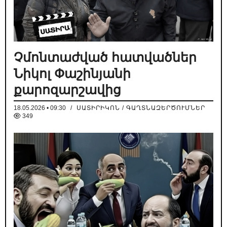
Չմոնտաժված հատվածներ
Նիկոլ Փաշինյանի
քարոզարշավից
18.05.2026 • 09:30
/
ՍԱՏԻՐԻԿՈՆ / ԳԱՂՏՆԱԶԵՐԾՈՒՄՆԵՐ
349