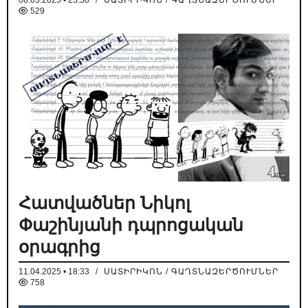
08.05.2025 • 23:38
/
ՍԱՏԻՐԻԿՈՆ / ԳԱՂՏՆԱԶԵՐԾՈՒՄՆԵՐ
529
Հատվածներ Նիկոլ
Փաշինյանի դպրոցական
օրագրից
11.04.2025 • 18:33
/
ՍԱՏԻՐԻԿՈՆ / ԳԱՂՏՆԱԶԵՐԾՈՒՄՆԵՐ
758