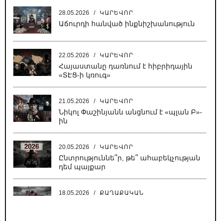
ԹԵՐԹ
28.05.2026
/
ԿԱՐԵՎՈՐ
Աճուրդի հանված ինքնիշխանություն
22.05.2026
/
ԿԱՐԵՎՈՐ
Հայաստանը դառնում է հիբրիդային
«ՏԷՑ-ի կռուգ»
21.05.2026
/
ԿԱՐԵՎՈՐ
Նիկոլ Փաշինյանն անցնում է «պլան Բ»-
ին
20.05.2026
/
ԿԱՐԵՎՈՐ
Ընտրություննե՞ր, թե՞ ահաբեկչության
դեմ պայքար
18.05.2026
/
ՔԱՂԱՔԱԿԱՆ
Սատանա կա քաղաքում, սատանա