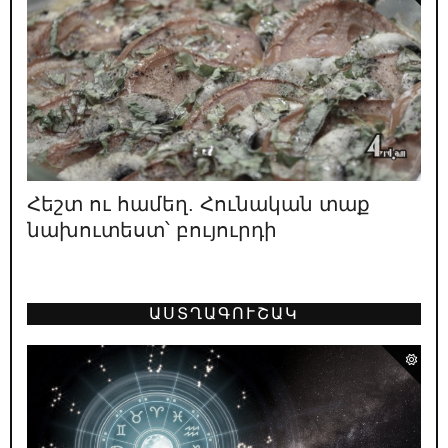
16.05.2026
/
ՔԱՂԱՔԱԿԱՆ
Դիպուկ ու աքսիոմատիկ
15.05.2026
/
ԿԱՐԵՎՈՐ
Փաշինյանի բերած պատերազմների
զոհերի պաշտոնական թիվը՝ 4948
Հեշտ ու համեղ. Հունական տաք
13.05.2026
/
ԿԱՐԵՎՈՐ
նախուտեստ՝ բույուրդի
Տե՛ր կանգնիր «թուլանալու և հաճույք
ստանալու» քո իրավունքին
12.05.2026
/
ԿԱՐԵՎՈՐ
ԱՍՏՂԱԳՈՒՇԱԿ
Հայաստանի առաջին նախագահ Լևոն
Տեր-Պետրոսյանը գնահատում է
իշխանության բախտորոշ դեր ունեցած 4 օղակների
աշխատանքը. 1996
11.05.2026
/
ԿԱՐԵՎՈՐ