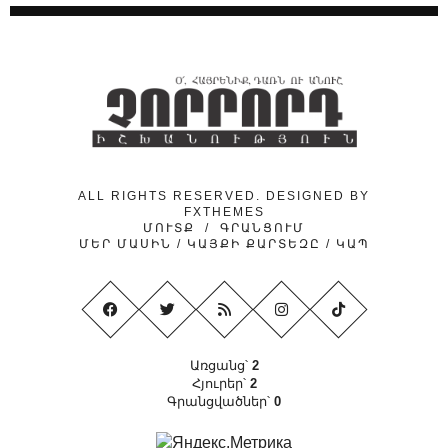
24.04.2026
/
ԿԱՐԵՎՈՐ
Նիկոլ Փաշինյանի ուղերձի թաքնված
ենթատեքստերը
24.04.2026
/
ԿԱՐԵՎՈՐ
Ինչո՞ւ է «նիկոլական խաղաղությունը»
ձեռնտու Ադրբեջանին
ALL RIGHTS RESERVED. DESIGNED BY
FXTHEMES
ՄՈՒՏՔ
/
ԳՐԱՆՑՈՒՄ
ՄԵՐ ՄԱՍԻՆ
/
ԿԱՅՔԻ ՔԱՐՏԵԶԸ
/
ԿԱՊ
Առցանց՝
2
Հյուրեր՝
2
Գրանցվածներ՝
0