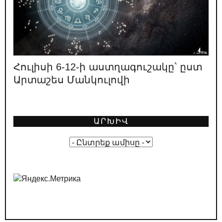
Ո՞վ է ՔՊ նախընտրական շտաբի
փաստացի ղեկավարը
08.05.2026
/
ԿԱՐԵՎՈՐ
«Իրական Հայաստանը» ոչ իրական է
լինելու, ոչ Հայաստան
Հուլիսի 6-12-ի աստղագուշակը՝ ըստ
Արտաշես Մանկուլովի
02.05.2026
/
ԿԱՐԵՎՈՐ
Լևոն Տեր-Պետրոսյանի կարծիքը
նախընտրական կոշտ բանավեճի
մասին
ԱՐԽԻՎ
01.05.2026
/
ԿԱՐԵՎՈՐ
Ընտրական թվաբանություն․ ինչպե՞ս է
ՔՊ-ն պլանավորում իր «հաղթանակը»
29.04.2026
/
ԿԱՐԵՎՈՐ
ՔՊ-ական քարոզչությունը՝ Հայաստանի
դեմ հիբրիդային պատերազմի մաս