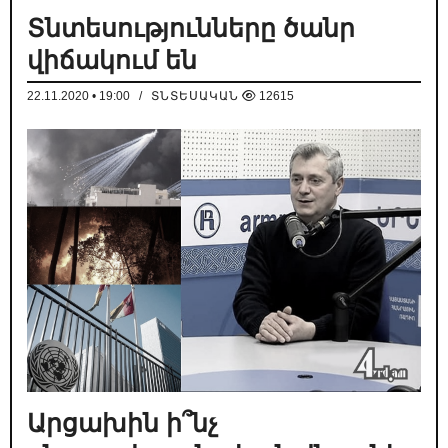
Տնտեսությունները ծանր
վիճակում են
22.11.2020 • 19:00
/
ՏՆՏԵՍԱԿԱՆ
12615
Արցախին ի՞նչ