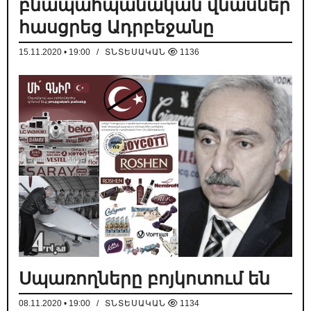
բնապահպանական վնասներ
հասցրեց Ադրբեջանը
15.11.2020 • 19:00
/
ՏՆՏԵՍԱԿԱՆ
1136
Սպառողները բոյկոտում են
08.11.2020 • 19:00
/
ՏՆՏԵՍԱԿԱՆ
1134