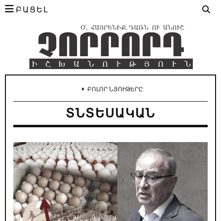
ԲԱՑԵԼ
♦
ԲՈԼՈՐ ՆՅՈՒԹԵՐԸ
ՏՆՏԵՍԱԿԱՆ