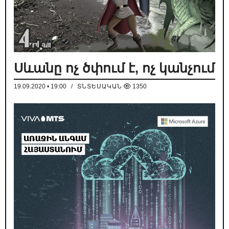
Սևանը ոչ ծփում է, ոչ կանչում
19.09.2020 • 19:00
/
ՏՆՏԵՍԱԿԱՆ
1350