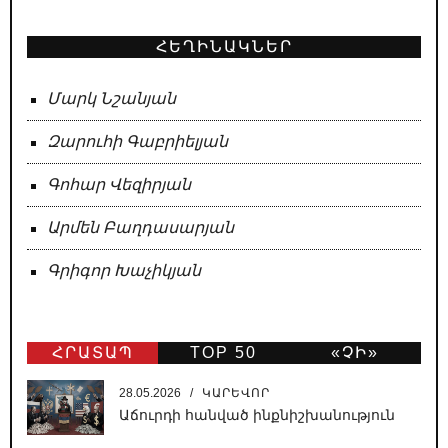
ՀԵՂԻՆԱԿՆԵՐ
Մարկ Նշանյան
Զարուհի Գաբրիելյան
Գոհար Վեզիրյան
Արմեն Բաղդասարյան
Գրիգոր Խաչիկյան
ՀՐԱՏԱՊ
TOP 50
«ՉԻ»
ԹԵՐԹ
28.05.2026
/
ԿԱՐԵՎՈՐ
Աճուրդի հանված ինքնիշխանություն