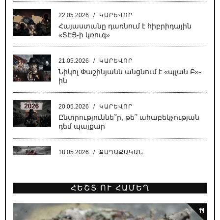
22.05.2026
/
ԿԱՐԵՎՈՐ
Հայաստանը դառնում է հիբրիդային
«ՏԷՑ-ի կռուգ»
21.05.2026
/
ԿԱՐԵՎՈՐ
Նիկոլ Փաշինյանն անցնում է «պլան Բ»-
ին
20.05.2026
/
ԿԱՐԵՎՈՐ
Ընտրություննե՞ր, թե՞ ահաբեկչության
դեմ պայքար
18.05.2026
/
ՔԱՂԱՔԱԿԱՆ
Սատանա կա քաղաքում, սատանա
ՀԵՇՏ ՈՒ ՀԱՄԵՂ
18.05.2026
/
ԿԱՐԵՎՈՐ
Նիկոլի բեմադրած հիստերիան՝
Բաքվում գրված սցենարով