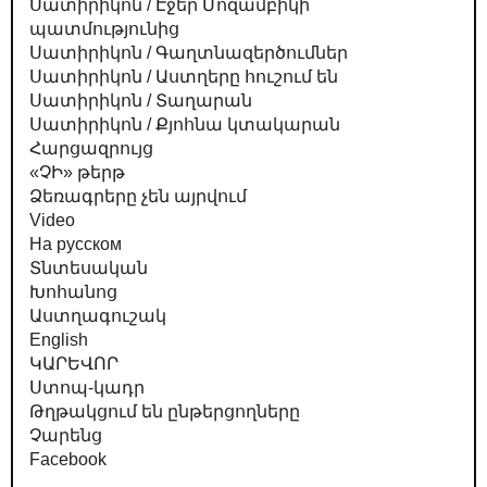
Սատիրիկոն / Էջեր Մոզամբիկի
պատմությունից
Սատիրիկոն / Գաղտնազերծումներ
Սատիրիկոն / Աստղերը հուշում են
Սատիրիկոն / Տաղարան
Սատիրիկոն / Քյոհնա կտակարան
Հարցազրույց
«ՉԻ» թերթ
Ձեռագրերը չեն այրվում
Video
На русском
Տնտեսական
Խոհանոց
Աստղագուշակ
English
ԿԱՐԵՎՈՐ
Ստոպ-կադր
Թղթակցում են ընթերցողները
Չարենց
Facebook