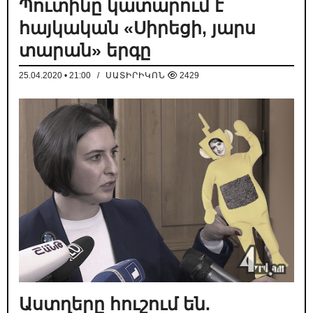
Պուտինը կատարում է
հայկական «Սիրեցի, յարս
տարան» երգը
25.04.2020 • 21:00
/
ՍԱՏԻՐԻԿՈՆ
2429
Աստղերը հուշում են.