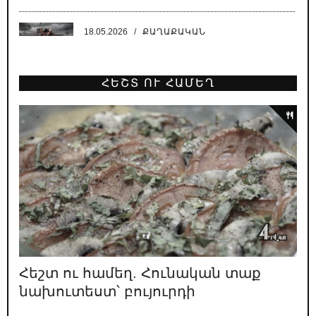
18.05.2026
/
ՔԱՂԱՔԱԿԱՆ
Սատանա կա քաղաքում, սատանա
ՀԵՇՏ ՈՒ ՀԱՄԵՂ
18.05.2026
/
ԿԱՐԵՎՈՐ
Նիկոլի բեմադրած հիստերիան՝
Բաքվում գրված սցենարով
16.05.2026
/
ՔԱՂԱՔԱԿԱՆ
Դիպուկ ու աքսիոմատիկ
15.05.2026
/
ԿԱՐԵՎՈՐ
Փաշինյանի բերած պատերազմների
զոհերի պաշտոնական թիվը՝ 4948
Հեշտ ու համեղ. Հունական տաք
13.05.2026
/
ԿԱՐԵՎՈՐ
նախուտեստ՝ բույուրդի
Տե՛ր կանգնիր «թուլանալու և հաճույք
ստանալու» քո իրավունքին