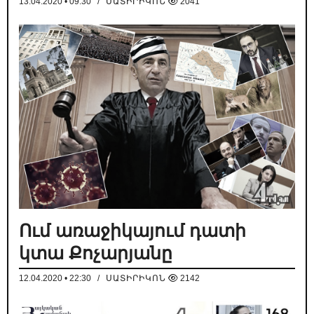
13.04.2020 • 09:30
/
ՍԱՏԻՐԻԿՈՆ
2041
Ում առաջիկայում դատի
կտա Քոչարյանը
12.04.2020 • 22:30
/
ՍԱՏԻՐԻԿՈՆ
2142