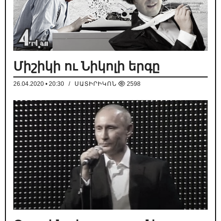
Միշիկի ու Նիկոլի երգը
26.04.2020 • 20:30
/
ՍԱՏԻՐԻԿՈՆ
2598