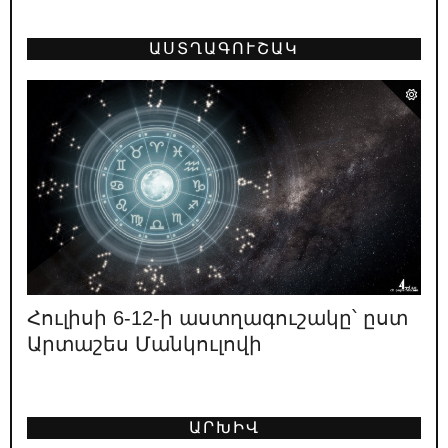
12.05.2026
/
ԿԱՐԵՎՈՐ
ԱՍՏՂԱԳՈՒՇԱԿ
Հայաստանի առաջին նախագահ Լևոն
Տեր-Պետրոսյանը գնահատում է
իշխանության բախտորոշ դեր ունեցած 4 օղակների
աշխատանքը. 1996
11.05.2026
/
ԿԱՐԵՎՈՐ
Ո՞վ է ՔՊ նախընտրական շտաբի
փաստացի ղեկավարը
08.05.2026
/
ԿԱՐԵՎՈՐ
«Իրական Հայաստանը» ոչ իրական է
լինելու, ոչ Հայաստան
Հուլիսի 6-12-ի աստղագուշակը՝ ըստ
Արտաշես Մանկուլովի
02.05.2026
/
ԿԱՐԵՎՈՐ
Լևոն Տեր-Պետրոսյանի կարծիքը
նախընտրական կոշտ բանավեճի
մասին
ԱՐԽԻՎ