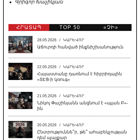
Գրիգոր Խաչիկյան
ՀՐԱՏԱՊ
TOP 50
«ՉԻ»
ԹԵՐԹ
28.05.2026
/
ԿԱՐԵՎՈՐ
Աճուրդի հանված ինքնիշխանություն
22.05.2026
/
ԿԱՐԵՎՈՐ
Հայաստանը դառնում է հիբրիդային
«ՏԷՑ-ի կռուգ»
21.05.2026
/
ԿԱՐԵՎՈՐ
Նիկոլ Փաշինյանն անցնում է «պլան Բ»-
ին
20.05.2026
/
ԿԱՐԵՎՈՐ
Ընտրություննե՞ր, թե՞ ահաբեկչության
դեմ պայքար