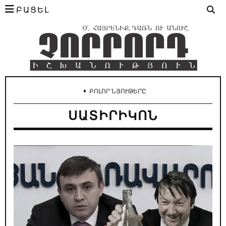
ԲԱՑԵԼ
♦
ԲՈԼՈՐ ՆՅՈՒԹԵՐԸ
ՍԱՏԻՐԻԿՈՆ