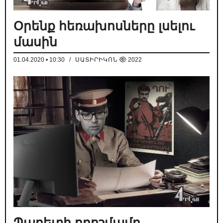
Օրենք հեռախոսները լսելու
մասին
01.04.2020 • 10:30
/
ՍԱՏԻՐԻԿՈՆ
2022
Պարետի որոշմամբ