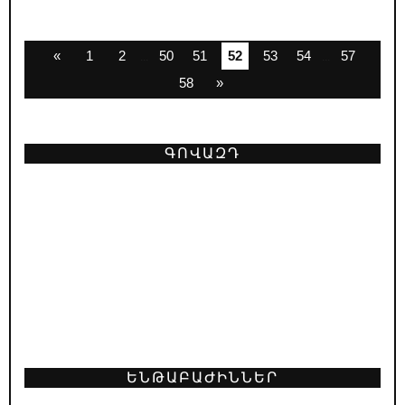
«
1
2
50
51
52
53
54
57
...
...
58
»
ԳՈՎԱԶԴ
ԵՆԹԱԲԱԺԻՆՆԵՐ