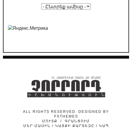
01.05.2026
/
ԿԱՐԵՎՈՐ
Ընտրական թվաբանություն․ ինչպե՞ս է
ՔՊ-ն պլանավորում իր «հաղթանակը»
29.04.2026
/
ԿԱՐԵՎՈՐ
ՔՊ-ական քարոզչությունը՝ Հայաստանի
դեմ հիբրիդային պատերազմի մաս
24.04.2026
/
ԿԱՐԵՎՈՐ
Նիկոլ Փաշինյանի ուղերձի թաքնված
ենթատեքստերը
24.04.2026
/
ԿԱՐԵՎՈՐ
Ինչո՞ւ է «նիկոլական խաղաղությունը»
ձեռնտու Ադրբեջանին
ALL RIGHTS RESERVED. DESIGNED BY
FXTHEMES
ՄՈՒՏՔ
/
ԳՐԱՆՑՈՒՄ
ՄԵՐ ՄԱՍԻՆ
/
ԿԱՅՔԻ ՔԱՐՏԵԶԸ
/
ԿԱՊ