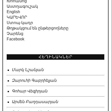
Խոհանոց
Աստղագուշակ
English
ԿԱՐԵՎՈՐ
Ստոպ-կադր
Թղթակցում են ընթերցողները
Չարենց
Facebook
ՀԵՂԻՆԱԿՆԵՐ
Մարկ Նշանյան
Զարուհի Գաբրիելյան
Գոհար Վեզիրյան
Արմեն Բաղդասարյան