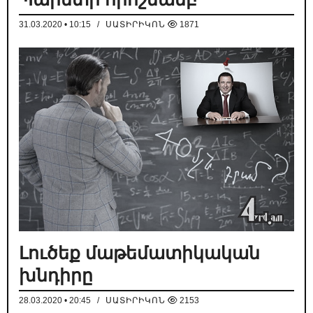
31.03.2020 • 10:15
/
ՍԱՏԻՐԻԿՈՆ
1871
Լուծեք մաթեմատիկական
խնդիրը
28.03.2020 • 20:45
/
ՍԱՏԻՐԻԿՈՆ
2153