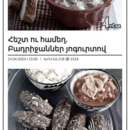
Հեշտ ու համեղ.
Բադրիջաններ յոգուրտով
14.04.2020 • 15:00
/
ԽՈՀԱՆՈՑ
1516