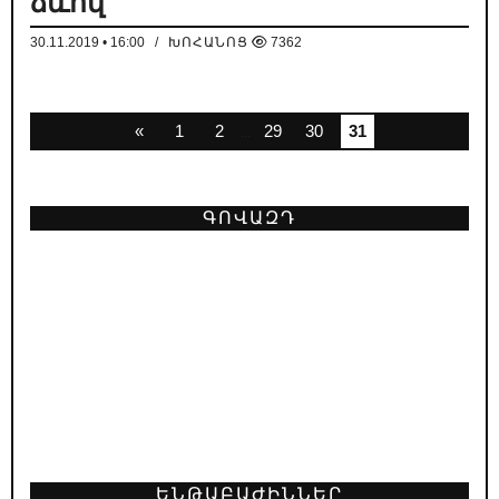
ձևով
30.11.2019 • 16:00
/
ԽՈՀԱՆՈՑ
7362
«
1
2
29
30
31
...
ԳՈՎԱԶԴ
ԵՆԹԱԲԱԺԻՆՆԵՐ