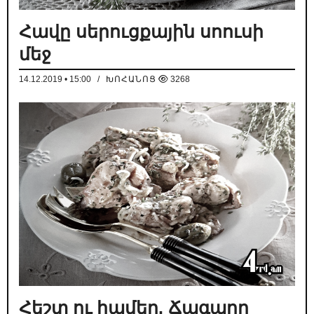
Հավը սերուցքային սոուսի
մեջ
14.12.2019 • 15:00
/
ԽՈՀԱՆՈՑ
3268
Հեշտ ու համեղ. Ճագարը