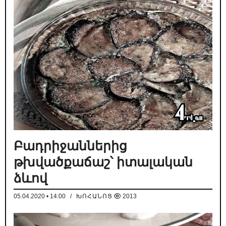
Բադրիջաններից
թխվածքաճաշ՝ իտալական
ձևով
05.04.2020 • 14:00
/
ԽՈՀԱՆՈՑ
2013