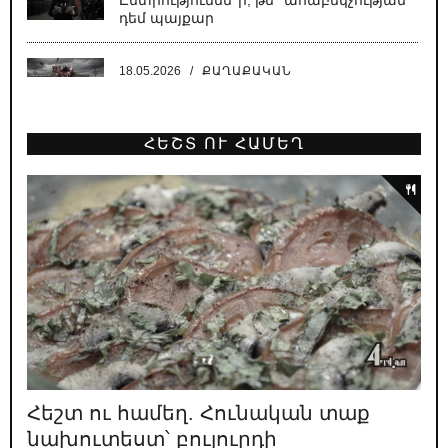
Ընտրություննե՞ր, թե՞ ահաբեկչության
դեմ պայքար
18.05.2026
/
ՔԱՂԱՔԱԿԱՆ
Սատանա կա քաղաքում, սատանա
ՀԵՇՏ ՈՒ ՀԱՄԵՂ
18.05.2026
/
ԿԱՐԵՎՈՐ
Նիկոլի բեմադրած հիստերիան՝
Բաքվում գրված սցենարով
16.05.2026
/
ՔԱՂԱՔԱԿԱՆ
Դիպուկ ու աքսիոմատիկ
15.05.2026
/
ԿԱՐԵՎՈՐ
Փաշինյանի բերած պատերազմների
զոհերի պաշտոնական թիվը՝ 4948
Հեշտ ու համեղ. Հունական տաք
13.05.2026
/
ԿԱՐԵՎՈՐ
նախուտեստ՝ բույուրդի