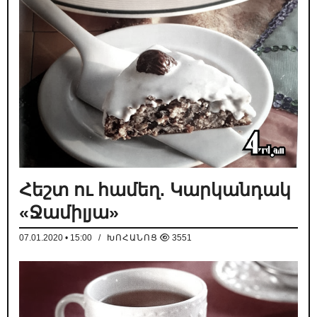
Հեշտ ու համեղ. Կարկանդակ
«Ջամիլյա»
07.01.2020 • 15:00
/
ԽՈՀԱՆՈՑ
3551