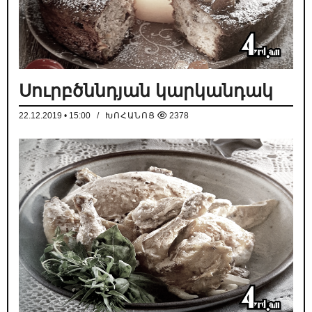
Սուրբծննդյան կարկանդակ
22.12.2019 • 15:00
/
ԽՈՀԱՆՈՑ
2378