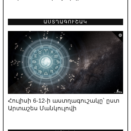
Տե՛ր կանգնիր «թուլանալու և հաճույք
ստանալու» քո իրավունքին
12.05.2026
/
ԿԱՐԵՎՈՐ
ԱՍՏՂԱԳՈՒՇԱԿ
Հայաստանի առաջին նախագահ Լևոն
Տեր-Պետրոսյանը գնահատում է
իշխանության բախտորոշ դեր ունեցած 4 օղակների
աշխատանքը. 1996
11.05.2026
/
ԿԱՐԵՎՈՐ
Ո՞վ է ՔՊ նախընտրական շտաբի
փաստացի ղեկավարը
08.05.2026
/
ԿԱՐԵՎՈՐ
«Իրական Հայաստանը» ոչ իրական է
լինելու, ոչ Հայաստան
Հուլիսի 6-12-ի աստղագուշակը՝ ըստ
Արտաշես Մանկուլովի
02.05.2026
/
ԿԱՐԵՎՈՐ
Լևոն Տեր-Պետրոսյանի կարծիքը
նախընտրական կոշտ բանավեճի
մասին