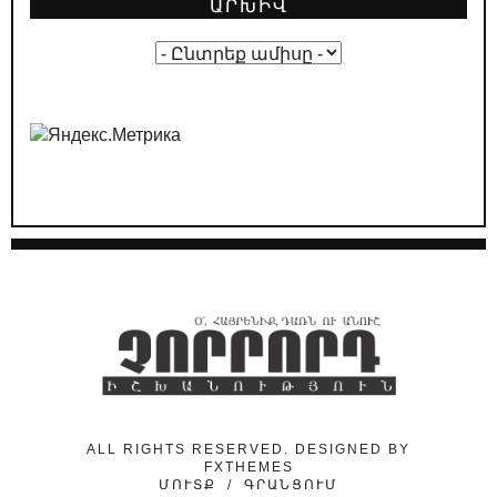
ԱՐԽԻՎ
01.05.2026
/
ԿԱՐԵՎՈՐ
Ընտրական թվաբանություն․ ինչպե՞ս է
ՔՊ-ն պլանավորում իր «հաղթանակը»
29.04.2026
/
ԿԱՐԵՎՈՐ
ՔՊ-ական քարոզչությունը՝ Հայաստանի
դեմ հիբրիդային պատերազմի մաս
24.04.2026
/
ԿԱՐԵՎՈՐ
Նիկոլ Փաշինյանի ուղերձի թաքնված
ենթատեքստերը
24.04.2026
/
ԿԱՐԵՎՈՐ
Ինչո՞ւ է «նիկոլական խաղաղությունը»
ձեռնտու Ադրբեջանին
ALL RIGHTS RESERVED. DESIGNED BY
FXTHEMES
ՄՈՒՏՔ
/
ԳՐԱՆՑՈՒՄ