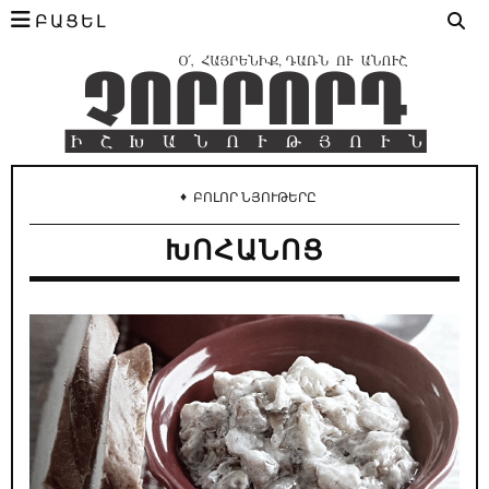
ԲԱՑԵԼ
♦
ԲՈԼՈՐ ՆՅՈՒԹԵՐԸ
ԽՈՀԱՆՈՑ