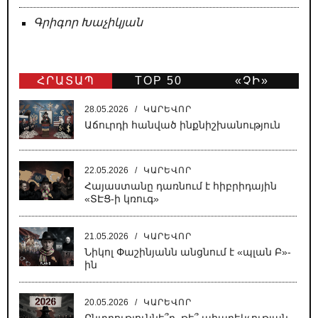
Գրիգոր Խաչիկյան
ՀՐԱՏԱՊ
TOP 50
«ՉԻ»
ԹԵՐԹ
28.05.2026
/
ԿԱՐԵՎՈՐ
Աճուրդի հանված ինքնիշխանություն
22.05.2026
/
ԿԱՐԵՎՈՐ
Հայաստանը դառնում է հիբրիդային
«ՏԷՑ-ի կռուգ»
21.05.2026
/
ԿԱՐԵՎՈՐ
Նիկոլ Փաշինյանն անցնում է «պլան Բ»-
ին
20.05.2026
/
ԿԱՐԵՎՈՐ