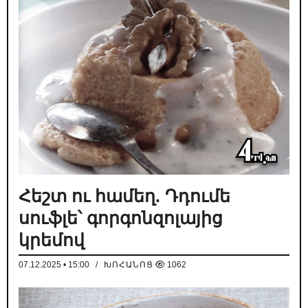
Հեշտ ու համեղ. Դդումե
սուֆլե՝ գորգոնզոլայից
կրեմով
07.12.2025 • 15:00
/
ԽՈՀԱՆՈՑ
1062