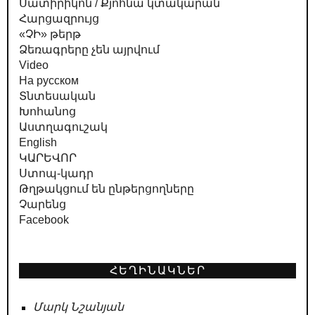
Սատիրիկոն / Քյոհնա կտակարան
Հարցազրույց
«ՉԻ» թերթ
Ձեռագրերը չեն այրվում
Video
На русском
Տնտեսական
Խոհանոց
Աստղագուշակ
English
ԿԱՐԵՎՈՐ
Ստոպ-կադր
Թղթակցում են ընթերցողները
Չարենց
Facebook
ՀԵՂԻՆԱԿՆԵՐ
Մարկ Նշանյան