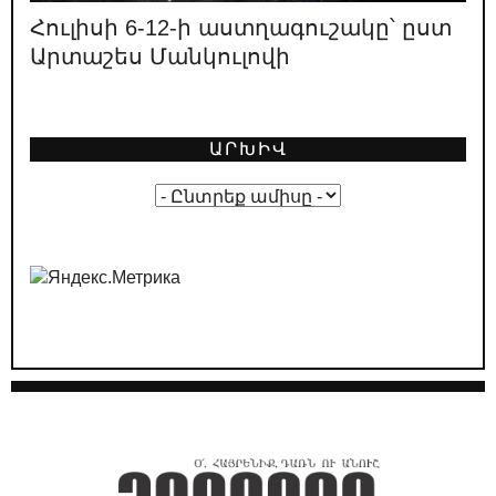
լինելու, ոչ Հայաստան
Հուլիսի 6-12-ի աստղագուշակը՝ ըստ
Արտաշես Մանկուլովի
02.05.2026
/
ԿԱՐԵՎՈՐ
Լևոն Տեր-Պետրոսյանի կարծիքը
նախընտրական կոշտ բանավեճի
մասին
ԱՐԽԻՎ
01.05.2026
/
ԿԱՐԵՎՈՐ
Ընտրական թվաբանություն․ ինչպե՞ս է
ՔՊ-ն պլանավորում իր «հաղթանակը»
29.04.2026
/
ԿԱՐԵՎՈՐ
ՔՊ-ական քարոզչությունը՝ Հայաստանի
դեմ հիբրիդային պատերազմի մաս
24.04.2026
/
ԿԱՐԵՎՈՐ
Նիկոլ Փաշինյանի ուղերձի թաքնված
ենթատեքստերը