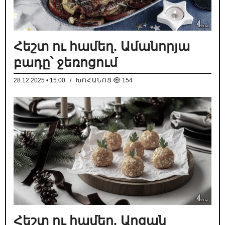
Հեշտ ու համեղ. Ամանորյա
բադը՝ ջեռոցում
28.12.2025 • 15:00
/
ԽՈՀԱՆՈՑ
154
Հեշտ ու համեղ. Աղցան