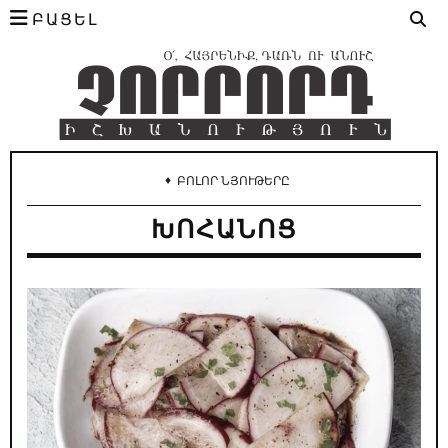
ԲԱՑԵԼ
♦
ԲՈԼՈՐ ՆՅՈՒԹԵՐԸ
ԽՈՀԱՆՈՑ