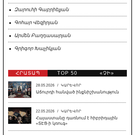
Զարուհի Գաբրիելյան
Գոհար Վեզիրյան
Արմեն Բաղդասարյան
Գրիգոր Խաչիկյան
ՀՐԱՏԱՊ
TOP 50
«ՉԻ»
ԹԵՐԹ
28.05.2026
/
ԿԱՐԵՎՈՐ
Աճուրդի հանված ինքնիշխանություն
22.05.2026
/
ԿԱՐԵՎՈՐ
Հայաստանը դառնում է հիբրիդային
«ՏԷՑ-ի կռուգ»