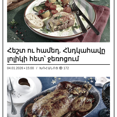
Հեշտ ու համեղ. Հնդկահավը
լոլիկի հետ՝ ջեռոցում
04.01.2026 • 15:00
/
ԽՈՀԱՆՈՑ
172