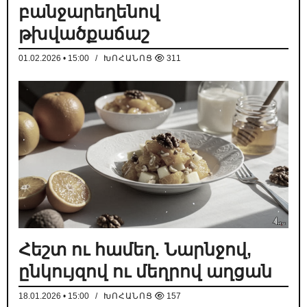
բանջարեղենով
թխվածքաճաշ
01.02.2026 • 15:00
/
ԽՈՀԱՆՈՑ
311
Հեշտ ու համեղ. Նարնջով,
ընկույզով ու մեղրով աղցան
18.01.2026 • 15:00
/
ԽՈՀԱՆՈՑ
157