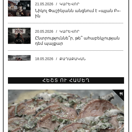
21.05.2026
/
ԿԱՐԵՎՈՐ
Նիկոլ Փաշինյանն անցնում է «պլան Բ»-
ին
20.05.2026
/
ԿԱՐԵՎՈՐ
Ընտրություննե՞ր, թե՞ ահաբեկչության
դեմ պայքար
18.05.2026
/
ՔԱՂԱՔԱԿԱՆ
Սատանա կա քաղաքում, սատանա
ՀԵՇՏ ՈՒ ՀԱՄԵՂ
18.05.2026
/
ԿԱՐԵՎՈՐ
Նիկոլի բեմադրած հիստերիան՝
Բաքվում գրված սցենարով
16.05.2026
/
ՔԱՂԱՔԱԿԱՆ
Դիպուկ ու աքսիոմատիկ