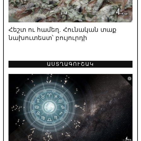
15.05.2026
/
ԿԱՐԵՎՈՐ
Փաշինյանի բերած պատերազմների
զոհերի պաշտոնական թիվը՝ 4948
Հեշտ ու համեղ. Հունական տաք
13.05.2026
/
ԿԱՐԵՎՈՐ
նախուտեստ՝ բույուրդի
Տե՛ր կանգնիր «թուլանալու և հաճույք
ստանալու» քո իրավունքին
12.05.2026
/
ԿԱՐԵՎՈՐ
ԱՍՏՂԱԳՈՒՇԱԿ
Հայաստանի առաջին նախագահ Լևոն
Տեր-Պետրոսյանը գնահատում է
իշխանության բախտորոշ դեր ունեցած 4 օղակների
աշխատանքը. 1996
11.05.2026
/
ԿԱՐԵՎՈՐ
Ո՞վ է ՔՊ նախընտրական շտաբի
փաստացի ղեկավարը
08.05.2026
/
ԿԱՐԵՎՈՐ
«Իրական Հայաստանը» ոչ իրական է