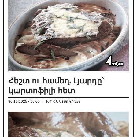
Հեշտ ու համեղ. Լյարդը՝
կարտոֆիլի հետ
30.11.2025 • 15:00
/
ԽՈՀԱՆՈՑ
923