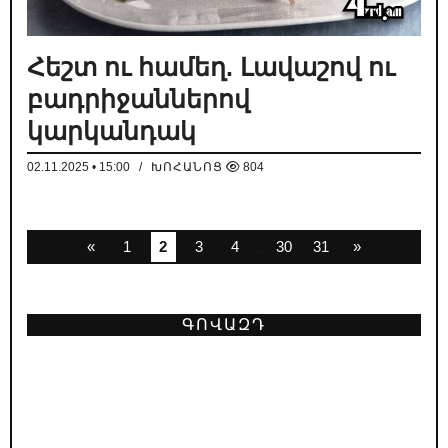
Հեշտ ու համեղ. Լավաշով ու
բադրիջաններով
կարկանդակ
02.11.2025 • 15:00
/
ԽՈՀԱՆՈՑ
804
«
1
2
3
4
30
31
»
...
ԳՈՎԱԶԴ