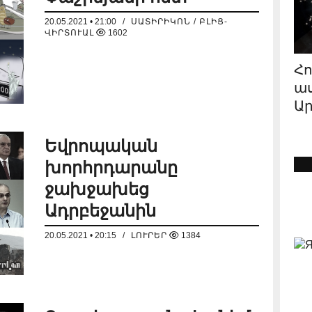
20.05.2021 • 21:00
/
ՍԱՏԻՐԻԿՈՆ / ԲԼԻՑ-
ՎԻՐՏՈՒԱԼ
1602
Պետ
իշխ
4 օ
Հո
ա
Ա
ղե
Եվրոպական
խորհրդարանը
ջախջախեց
Ադրբեջանին
Հա
20.05.2021 • 20:15
/
ԼՈՒՐԵՐ
1384
կոշ