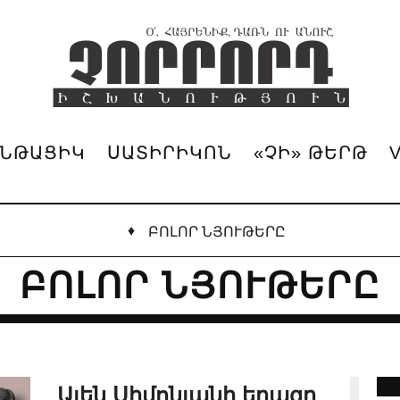
ՆԹԱՑԻԿ
ՍԱՏԻՐԻԿՈՆ
«ՉԻ» ԹԵՐԹ
♦
ԲՈԼՈՐ ՆՅՈՒԹԵՐԸ
ԲՈԼՈՐ ՆՅՈՒԹԵՐԸ
Ալեն Սիմոնյանի երազը