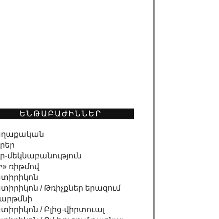
ԵՆԹԱԲԱԺԻՆՆԵՐ
ղաքական
ւրեր
ւր-մեկնաբանություն
Ի» ռիթմով
տիրիկոն
տիրիկոն / Թռիչքներ երազում
 արթմնի
տիրիկոն / Բլից-վիրտուալ