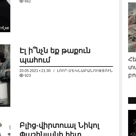
662
գրվ
Էլ ի՞նչն եք թաքուն
Հե
պահում
տ
20.05.2021 • 21:30
/
ԼՈՒՐ-ՄԵԿՆԱԲԱՆՈՒԹՅՈՒՆ
բո
923
պաշ
իրա
Բլից-վիրտուալ Նիկոլ
Փաշինյանի հետ