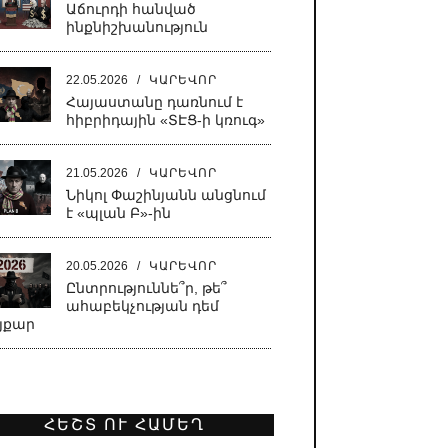
Աճուրդի հանված
ինքնիշխանություն
22.05.2026
/
ԿԱՐԵՎՈՐ
Հայաստանը դառնում է
հիբրիդային «ՏԷՑ-ի կռուգ»
21.05.2026
/
ԿԱՐԵՎՈՐ
Նիկոլ Փաշինյանն անցնում
է «պլան Բ»-ին
20.05.2026
/
ԿԱՐԵՎՈՐ
Ընտրություննե՞ր, թե՞
ահաբեկչության դեմ
յքար
18.05.2026
/
ՔԱՂԱՔԱԿԱՆ
Սատանա կա քաղաքում,
սատանա
ՀԵՇՏ ՈՒ ՀԱՄԵՂ