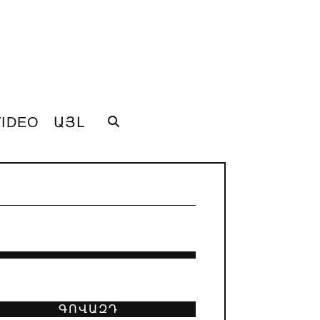
VIDEO
ԱՅԼ
ԳՈՎԱԶԴ