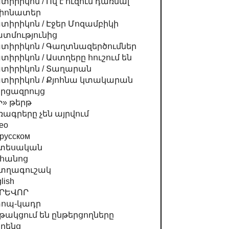
տիրիկոն / Ով է ուզում դառնալ
լիոնատեր
տիրիկոն / Էջեր Մոզամբիկի
տմությունից
տիրիկոն / Գաղտնազերծումներ
տիրիկոն / Աստղերը հուշում են
տիրիկոն / Տաղարան
տիրիկոն / Քյոհնա կտակարան
րցազրույց
Ի» թերթ
ռագրերը չեն այրվում
eo
русском
տեսական
հանոց
տղագուշակ
lish
ՐԵՎՈՐ
ոպ-կադր
թակցում են ընթերցողները
րենց