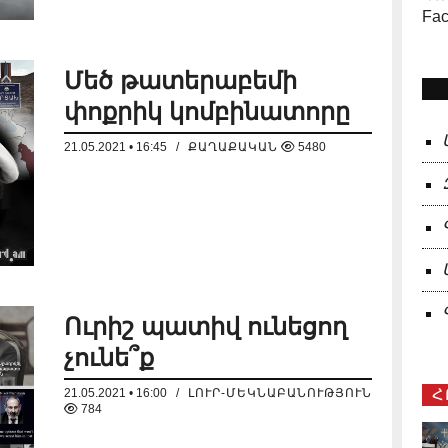
Fa
Մեծ թատերաբեմի
փոքրիկ կոմբինատորը
21.05.2021 • 16:45
/
ՔԱՂԱՔԱԿԱՆ
5480
Ուրիշ պատիվ ունեցող
չունե՞ք
21.05.2021 • 16:00
/
ԼՈՒՐ-ՄԵԿՆԱԲԱՆՈՒԹՅՈՒՆ
Հ
784