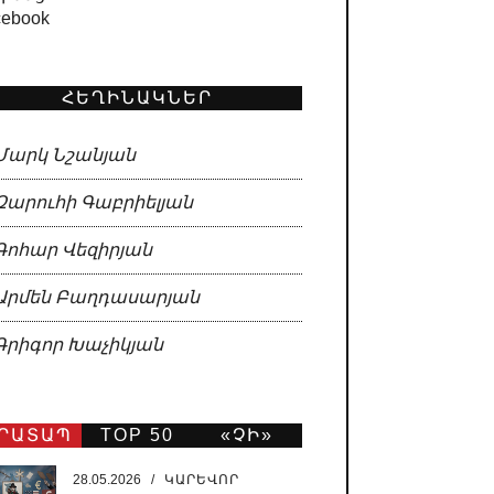
cebook
ՀԵՂԻՆԱԿՆԵՐ
Մարկ Նշանյան
Զարուհի Գաբրիելյան
Գոհար Վեզիրյան
Արմեն Բաղդասարյան
Գրիգոր Խաչիկյան
ՐԱՏԱՊ
TOP 50
«ՉԻ»
ԹԵՐԹ
28.05.2026
/
ԿԱՐԵՎՈՐ