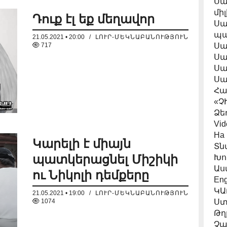
Սա
մի
Դուք էլ եք մեղավոր
Սա
պա
21.05.2021 • 20:00
/
ԼՈՒՐ-ՄԵԿՆԱԲԱՆՈՒԹՅՈՒՆ
717
Սա
Սա
Սա
Սա
Հա
«Չ
Ձե
Vid
На 
Կարելի է միայն
Տն
պատկերացնել Միշիկի
Խո
Աս
ու Նիկոլի դեմքերը
Eng
ԿԱ
21.05.2021 • 19:00
/
ԼՈՒՐ-ՄԵԿՆԱԲԱՆՈՒԹՅՈՒՆ
1074
Ստ
Թղ
Չա