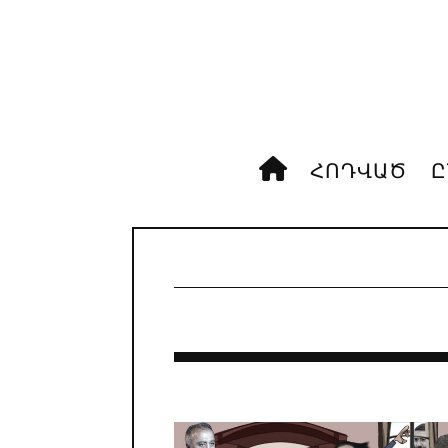
ՀՈԴՎԱԾ
Ը