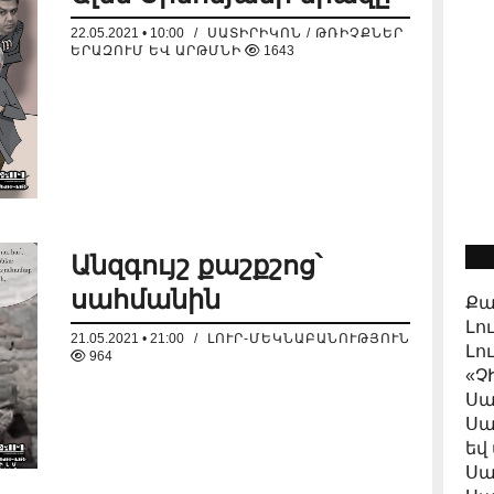
22.05.2021 • 10:00
/
ՍԱՏԻՐԻԿՈՆ / ԹՌԻՉՔՆԵՐ
ԵՐԱԶՈՒՄ ԵՎ ԱՐԹՄՆԻ
1643
Անզգույշ քաշքշոց՝
սահմանին
Քա
Լո
21.05.2021 • 21:00
/
ԼՈՒՐ-ՄԵԿՆԱԲԱՆՈՒԹՅՈՒՆ
Լո
964
«Չ
Սա
Սա
եվ
Սա