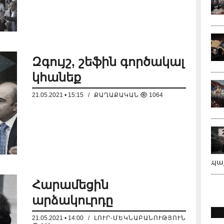
Զգույշ, շեֆին գործակալ
կհանեք
21.05.2021 • 15:15
/
ՔԱՂԱՔԱԿԱՆ
1064
պա
Հարամեցին
արձակուրդը
21.05.2021 • 14:00
/
ԼՈՒՐ-ՄԵԿՆԱԲԱՆՈՒԹՅՈՒՆ