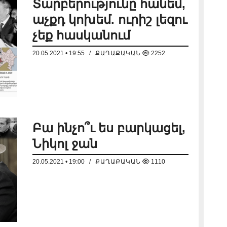
Տարբերությունը հանեմ,
աչքդ կոխեմ. ուրիշ լեզու
չեք հասկանում
ՔՊ-
20.05.2021 • 19:55
/
ՔԱՂԱՔԱԿԱՆ
2252
հիբ
Բա ինչո՞ւ ես բարկացել,
Նիկոլ ջան
20.05.2021 • 19:00
/
ՔԱՂԱՔԱԿԱՆ
1110
Ադր